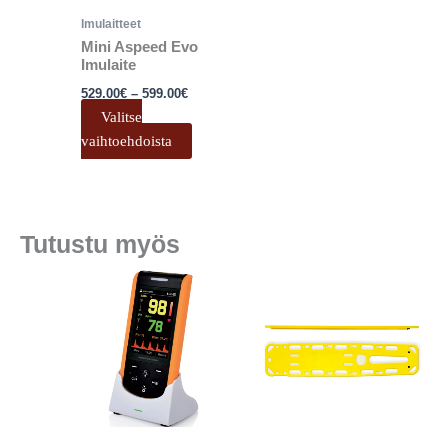
valinnat
Imulaitteet
tuotteen
Mini Aspeed Evo
sivulla.
Imulaite
529.00
€
–
599.00
€
Valitse
vaihtoehdoista
Tutustu myös