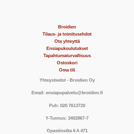
Broidien
Tilaus- ja toimitusehdot
Ota yhteyttä
Ensiapukoulutukset
Tapahtumaturvallisuus
Ostoskori
Oma tili
Yhteystiedot
- Broidien Oy
Email: ensiapupalvelu@broidien.fi
Puh: 020 7613720
Y-Tunnus: 3402867-7
Opastinsilta 6 A 471