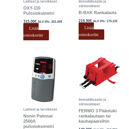
Laitteet ja tarvikkeet
Immobilisaatio ja
siirtovälineet
OXY-110
B-BAK Rankalauta
Pulssioksimetri
219.90
€
315.00
€
ALV 0%:
175.22
€
ALV 0%:
251.00
€
Lisää
Lisää
ostoskoriin
ostoskoriin
Immobilisaatio ja
siirtovälineet
Laitteet ja tarvikkeet
FERMO 3 Pääntuki
rankalautaan tai
Nonin Palmsat
kauhapaareihin
2500A
pulssioksimetri