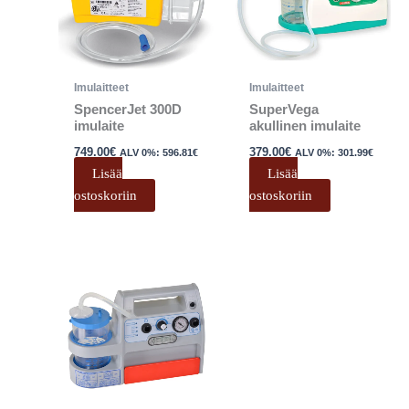
Imulaitteet
Imulaitteet
SpencerJet 300D
SuperVega
imulaite
akullinen imulaite
749.00
€
379.00
€
ALV 0%:
596.81
€
ALV 0%:
301.99
€
Lisää
Lisää
ostoskoriin
ostoskoriin
Hintaluokka:
Tällä
529.00€
tuotteella
-
599.00€
on
useampi
muunnelma.
Voit
tehdä