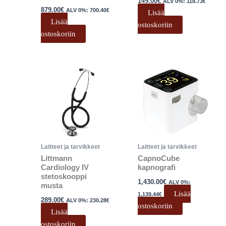
149.00
€
ALV 0%:
118.73
€
879.00
€
ALV 0%:
700.40
€
Lisää
Lisää
ostoskoriin
ostoskoriin
Laitteet ja tarvikkeet
Laitteet ja tarvikkeet
Littmann
CapnoCube
Cardiology IV
kapnografi
stetoskooppi
1,430.00
€
ALV 0%:
musta
Lisää
1,139.44
€
289.00
€
ALV 0%:
230.28
€
ostoskoriin
Lisää
ostoskoriin