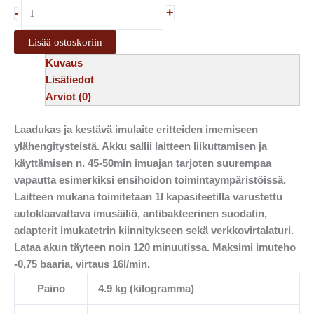
+
-
Lisää ostoskoriin
Kuvaus
Lisätiedot
Arviot (0)
Laadukas ja kestävä imulaite eritteiden imemiseen
ylähengitysteistä. Akku sallii laitteen liikuttamisen ja
käyttämisen n. 45-50min imuajan tarjoten suurempaa
vapautta esimerkiksi ensihoidon toimintaympäristöissä.
Laitteen mukana toimitetaan 1l kapasiteetilla varustettu
autoklaavattava imusäiliö, antibakteerinen suodatin,
adapterit imukatetrin kiinnitykseen sekä verkkovirtalaturi.
Lataa akun täyteen noin 120 minuutissa. Maksimi imuteho
-0,75 baaria, virtaus 16l/min.
Paino
4.9 kg (kilogramma)