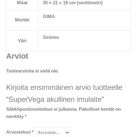
Mitat
35 × 21 × 18 cm (senttimetri)
GIMA
Merkki
Sininen
Väri
Arviot
Tuotearvioita ei vielä ole.
Kirjoita ensimmäinen arvio tuotteelle
“SuperVega akullinen imulaite”
Sähköpostiosoitettasi ei julkaista.
Pakolliset kentät on
merkitty
*
Arvostelusi
*