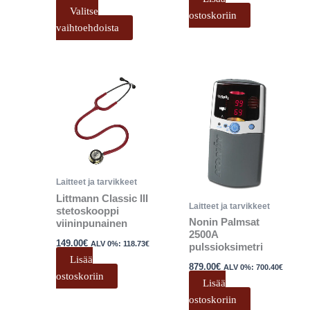
Valitse
ostoskoriin
vaihtoehdoista
Laitteet ja tarvikkeet
Littmann Classic III
Laitteet ja tarvikkeet
stetoskooppi
Nonin Palmsat
viininpunainen
2500A
149.00
€
ALV 0%:
118.73
€
pulssioksimetri
Lisää
879.00
€
ALV 0%:
700.40
€
ostoskoriin
Lisää
ostoskoriin