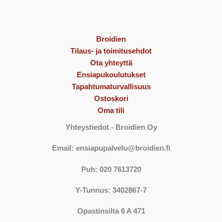
Broidien
Tilaus- ja toimitusehdot
Ota yhteyttä
Ensiapukoulutukset
Tapahtumaturvallisuus
Ostoskori
Oma tili
Yhteystiedot
- Broidien Oy
Email: ensiapupalvelu@broidien.fi
Puh: 020 7613720
Y-Tunnus: 3402867-7
Opastinsilta 6 A 471