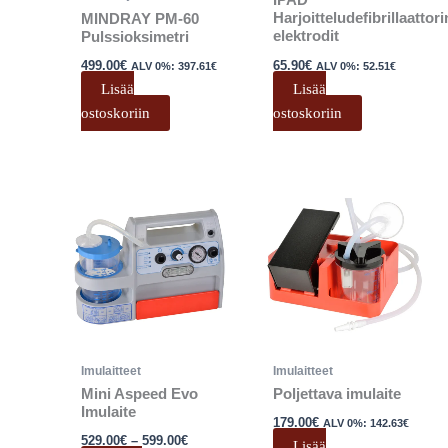
IPAD
Harjoitteludefibrillaattori
MINDRAY PM-60
elektrodit
Pulssioksimetri
65.90
€
499.00
€
ALV 0%:
52.51
€
ALV 0%:
397.61
€
Lisää
Lisää
ostoskoriin
ostoskoriin
Hintaluokka:
Tällä
529.00€
tuotteella
-
599.00€
on
useampi
muunnelma.
Voit
tehdä
valinnat
Imulaitteet
Imulaitteet
tuotteen
Mini Aspeed Evo
Poljettava imulaite
sivulla.
Imulaite
179.00
€
ALV 0%:
142.63
€
529.00
€
–
599.00
€
Lisää