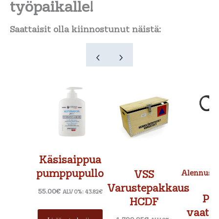
työpaikalle!
Saattaisit olla kiinnostunut näistä:
T
Alk
a
hin
oli:
7.9
Käsisaippua
pumppupullo
VSS
Alennus
Varustepakkaus
55.00
€
ALV 0%:
43.82
€
Pie
HCDF
vaates