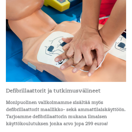
Defibrillaattorit ja tutkimusvälineet
Monipuolinen valikoimamme sisältää myös
defibrillaattorit maallikko- sekä ammattilaiskäyttöön.
Tarjoamme defibrillaattorin mukana ilmaisen
käyttökoulutuksen jonka arvo jopa 299 euroa!