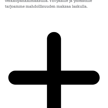
verkkopankkimaksulla. Yrityksille ja yhteisöille
tarjoamme mahdollisuuden maksaa laskulla.