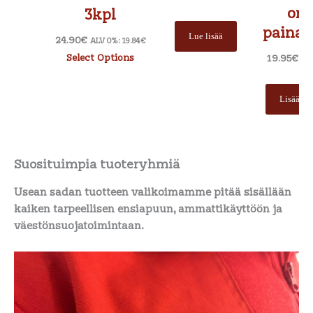
oma
3kpl
painat
Lue lisää
24.90
€
ALV 0%:
19.84
€
Select Options
19.95
€
AL
Lisää os
Suosituimpia tuoteryhmiä
Usean sadan tuotteen valikoimamme pitää sisällään
kaiken tarpeellisen ensiapuun, ammattikäyttöön ja
väestönsuojatoimintaan.