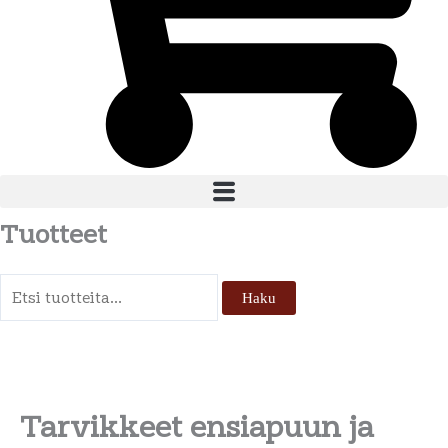
Tuotteet
Etsi:
Haku
Tarvikkeet ensiapuun ja