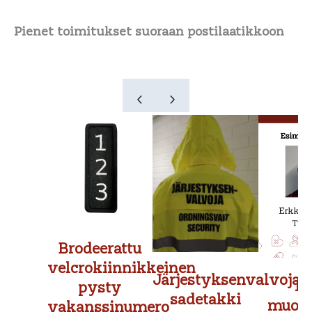
Pienet toimitukset suoraan postilaatikkoon
Brodeerattu
velcrokiinnikkeinen
Järjestyksenvalvojan
P
pysty
sadetakki
muovi
vakanssinumero