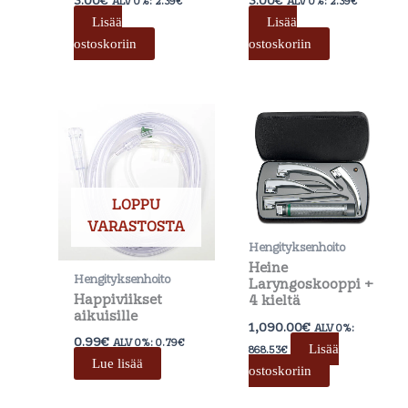
ALV 0%:
2.39
€
ALV 0%:
2.39
€
Lisää
Lisää
ostoskoriin
ostoskoriin
LOPPU
VARASTOSTA
Hengityksenhoito
Heine
Hengityksenhoito
Laryngoskooppi +
Happiviikset
4 kieltä
aikuisille
1,090.00
€
ALV 0%:
0.99
€
ALV 0%:
0.79
€
Lisää
868.53
€
Lue lisää
ostoskoriin