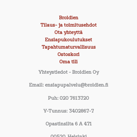
Broidien
Tilaus- ja toimitusehdot
Ota yhteyttä
Ensiapukoulutukset
Tapahtumaturvallisuus
Ostoskori
Oma tili
Yhteystiedot
- Broidien Oy
Email: ensiapupalvelu@broidien.fi
Puh: 020 7613720
Y-Tunnus: 3402867-7
Opastinsilta 6 A 471
00520, Helsinki