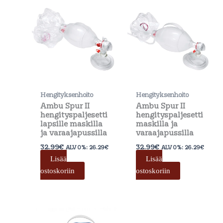
Hengityksenhoito
Hengityksenhoito
Ambu Spur II
Ambu Spur II
hengityspaljesetti
hengityspaljesetti
lapsille maskilla
maskilla ja
ja varaajapussilla
varaajapussilla
32.99
€
32.99
€
ALV 0%:
26.29
€
ALV 0%:
26.29
€
Lisää
Lisää
ostoskoriin
ostoskoriin