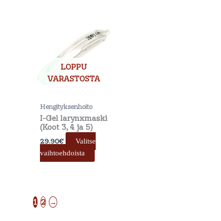
Tällä
tuotteella
on
useampi
muunnelma.
LOPPU
Voit
VARASTOSTA
tehdä
valinnat
Hengityksenhoito
tuotteen
I-Gel larynxmaski
sivulla.
(Koot 3, 4 ja 5)
29.90
€
Valitse
vaihtoehdoista
1
2
→