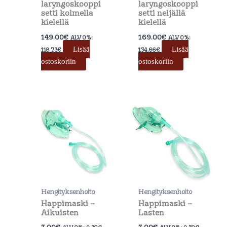
laryngoskooppi
laryngoskooppi
setti kolmella
setti neljällä
kielellä
kielellä
149.00
€
169.00
€
ALV 0%:
ALV 0%:
Lisää
Lisää
118.73
€
134.66
€
ostoskoriin
ostoskoriin
Hengityksenhoito
Hengityksenhoito
Happimaski –
Happimaski –
Aikuisten
Lasten
3.00
€
3.00
€