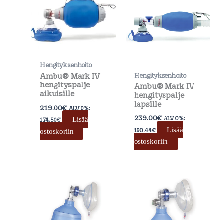
Hengityksenhoito
Ambu® Mark IV
Hengityksenhoito
hengityspalje
Ambu® Mark IV
aikuisille
hengityspalje
lapsille
219.00
€
ALV 0%:
239.00
€
ALV 0%:
Lisää
174.50
€
Lisää
190.44
€
ostoskoriin
ostoskoriin