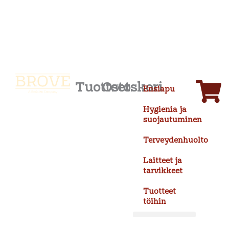
Siirry
sisältöön
Tuotteet
Ostoskori
Ensiapu
Hygienia ja
suojautuminen
Terveydenhuolto
Laitteet ja
tarvikkeet
Tuotteet
töihin
Hygienia ja suojautuminen
Laitteet ja tarvikkeet
Tuotteet töihin