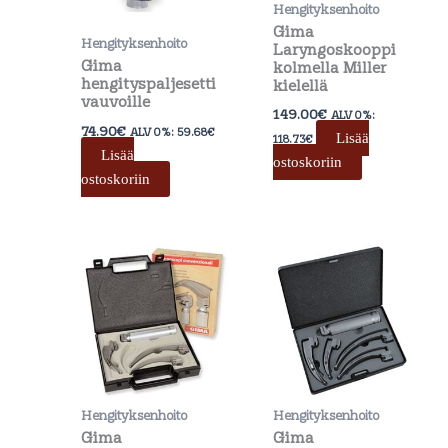
Hengityksenhoito
Gima
Hengityksenhoito
Laryngoskooppi
Gima
kolmella Miller
hengityspaljesetti
kielellä
vauvoille
149.00
€
ALV 0%:
74.90
€
ALV 0%:
59.68
€
Lisää
118.73
€
Lisää
ostoskoriin
ostoskoriin
Hengityksenhoito
Hengityksenhoito
Gima
Gima