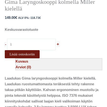
Gima Laryngoskooppi kolmella Miller
kielellä
149.00
€
ALV 0%:
118.73
€
Keskusvarastotuote
+
-
Lisää ostoskoriin
Kuvaus
Arviot (0)
Laadukas Gima laryngoskooppi kolmella Miller kielellä.
Laadukas ruostumattomasta teräksestä tehty rakenne
takaa pitkän käyttöiän. Kahvan ergonominen muotoilu ja
pinta tekevät käsittelystä helppoa. ISO 7376 mukaiset
kiinnityskohdat sallivat laajan kieli valikoiman käytön
samalla kahvalla. 2,5v lamppu tuottaa 3 5000 LUX tehon