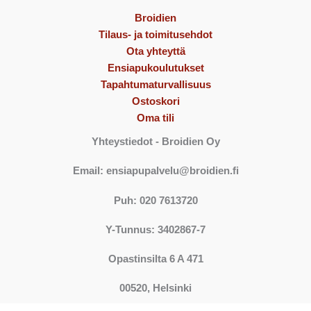
Broidien
Tilaus- ja toimitusehdot
Ota yhteyttä
Ensiapukoulutukset
Tapahtumaturvallisuus
Ostoskori
Oma tili
Yhteystiedot
- Broidien Oy
Email: ensiapupalvelu@broidien.fi
Puh: 020 7613720
Y-Tunnus: 3402867-7
Opastinsilta 6 A 471
00520, Helsinki