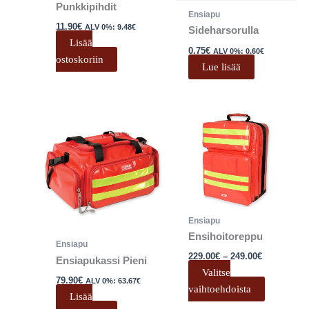
Punkkipihdit
Ensiapu
11.90
€
ALV 0%:
9.48
€
Sideharsorulla
Lisää
0.75
€
ALV 0%:
0.60
€
ostoskoriin
Lue lisää
Hintaluokk
Tällä
229.00€
tuotteell
-
249.00€
on
useampi
muunnel
Voit
tehdä
Ensiapu
valinnat
Ensihoitoreppu
Ensiapu
tuotteen
229.00
€
–
249.00
€
Ensiapukassi Pieni
sivulla.
Valitse
79.90
€
ALV 0%:
63.67
€
vaihtoehdoista
Lisää