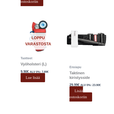
ostoskoriin
LOPPU
VARASTOSTA
Tuotteet
Vyöholsteri (L)
Ensiapu
9.90
€
ALV 0%:
7.89
€
Taktinen
Lue lisää
kiristysside
29.99
€
ALV 0%:
23.90
€
Lisää
ostoskoriin