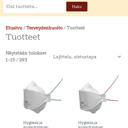
Etsi:
Haku
Etusivu
/
Terveydenhuolto
/ Tuotteet
Tuotteet
Näytetään tulokset
1–15 / 293
Hygienia ja
Hygienia ja
suojautuminen
suojautuminen