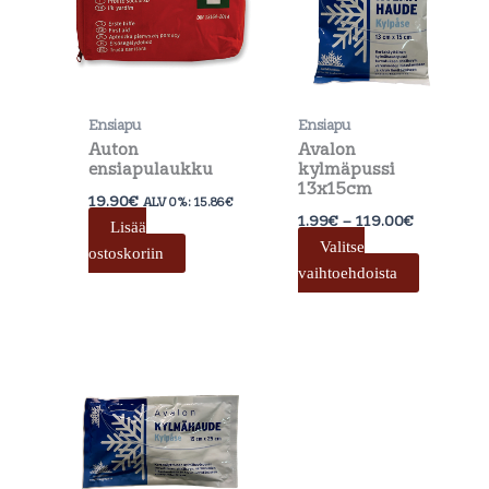
useamp
muunne
Voit
tehdä
valinnat
Ensiapu
Ensiapu
tuotteen
Auton
Avalon
sivulla.
ensiapulaukku
kylmäpussi
13x15cm
19.90
€
ALV 0%:
15.86
€
1.99
€
–
119.00
€
Lisää
Valitse
ostoskoriin
vaihtoehdoista
Hintaluokka:
Tällä
2.19€
tuotteella
-
on
79.99€
useampi
muunnelma.
Voit