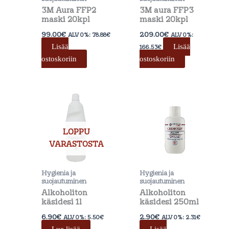
3M Aura FFP2
3M aura FFP3
maski 20kpl
maski 20kpl
99.00
€
209.00
€
ALV 0%:
78.88
€
ALV 0%:
Lisää
Lisää
166.53
€
ostoskoriin
ostoskoriin
LOPPU
VARASTOSTA
Hygienia ja
Hygienia ja
suojautuminen
suojautuminen
Alkoholiton
Alkoholiton
käsidesi 1l
käsidesi 250ml
6.90
€
2.90
€
ALV 0%:
5.50
€
ALV 0%:
2.31
€
Lue lisää
Lisää