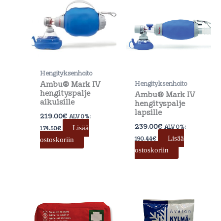
Hengityksenhoito
Ambu® Mark IV
Hengityksenhoito
hengityspalje
Ambu® Mark IV
aikuisille
hengityspalje
lapsille
219.00
€
ALV 0%:
239.00
€
ALV 0%:
Lisää
174.50
€
Lisää
190.44
€
ostoskoriin
ostoskoriin
Hintaluok
Tällä
1.99€
tuotteel
-
on
119.00€