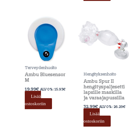
Terveydenhuolto
Ambu Bluesensor
Hengityksenhoito
M
Ambu Spur II
hengityspaljesetti
19.99
€
ALV 0%:
15.93
€
lapsille maskilla
Lisää
ja varaajapussilla
ostoskoriin
32.99
€
ALV 0%:
26.29
€
Lisää
ostoskoriin