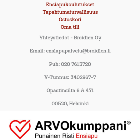
Ensiapukoulutukset
Tapahtumaturvallisuus
Ostoskori
Oma tili
Yhteystiedot
- Broidien Oy
Email: ensiapupalvelu@broidien.fi
Puh: 020 7613720
Y-Tunnus: 3402867-7
Opastinsilta 6 A 471
00520, Helsinki