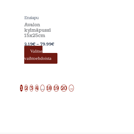
tehdä
valinnat
Ensiapu
tuotteen
Avalon
sivulla.
kylmäpussi
15x25cm
2.19
€
–
79.99
€
Valitse
vaihtoehdoista
1
2
3
4
…
18
19
20
→