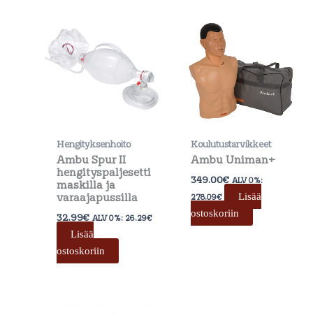
Hengityksenhoito
Koulutustarvikkeet
Ambu Spur II
Ambu Uniman+
hengityspaljesetti
349.00
€
ALV 0%:
maskilla ja
varaajapussilla
Lisää
278.09
€
ostoskoriin
32.99
€
ALV 0%:
26.29
€
Lisää
ostoskoriin