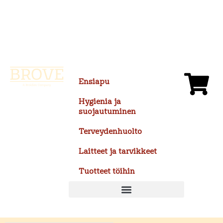
Siirry
sisältöön
Ensiapu
Hygienia ja
suojautuminen
Terveydenhuolto
Laitteet ja tarvikkeet
Tuotteet töihin