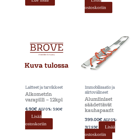
ostoskoriin
Laitteet ja tarvikkeet
Immobilisaatio ja
siirtovälineet
Alkometrin
Alumiiniset
varapilli – 12kpl
säädettävät
4.90
€
ALV 0%:
3.90
€
kauhapaarit
Lisää
399.00
€
ALV 0%:
ostoskoriin
Lisää
317.93
€
ostoskoriin