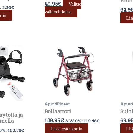
Krom
sivulla.
49.95
€
Valitse
:
3.98
€
64.9
vaihtoehdoista
riin
Lis
Apuvälineet
Apuvä
Rollaattori
Suih
äytöllä ja
149.95
€
69.9
mella
ALV 0%:
119.48
€
Lisää ostoskoriin
Lis
0%:
102.79
€