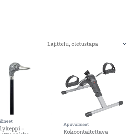
lineet
Apuvälineet
lykeppi –
Kokoontaitettava