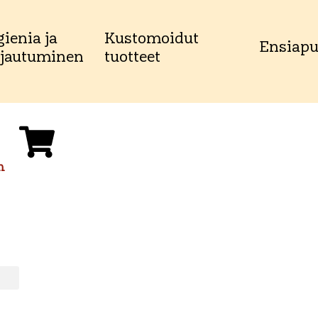
ienia ja
Kustomoidut
Ensiap
jautuminen
tuotteet
n