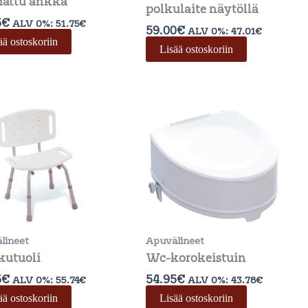
attu ankka
polkulaite näytöllä
5
€
ALV 0%:
51.75
€
59.00
€
ALV 0%:
47.01
€
ää ostoskoriin
Lisää ostoskoriin
lineet
Apuvälineet
kutuoli
Wc-korokeistuin
5
€
54.95
€
ALV 0%:
55.74
€
ALV 0%:
43.78
€
ää ostoskoriin
Lisää ostoskoriin