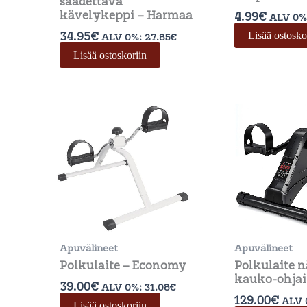
säädettävä
kävelykeppi – Harmaa
4.99
€
ALV 0%
34.95
€
Lisää ostosko
ALV 0%:
27.85
€
Lisää ostoskoriin
Apuvälineet
Apuvälineet
Polkulaite – Economy
Polkulaite n
kauko-ohjai
39.00
€
ALV 0%:
31.08
€
129.00
€
ALV 
Lisää ostoskoriin