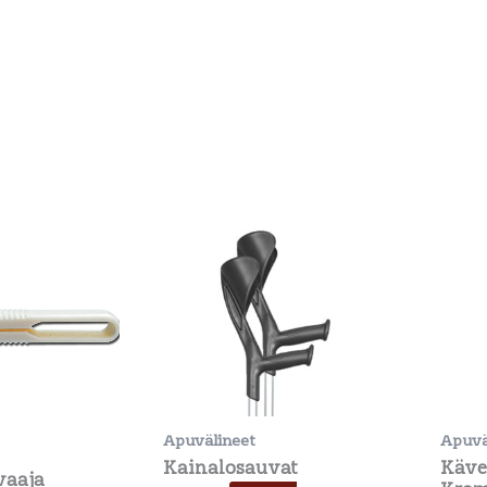
Tällä
tuotteella
on
useampi
muunnelma.
Voit
tehdä
valinnat
Apuvälineet
Apuvä
tuotteen
Kainalosauvat
Käve
vaaja