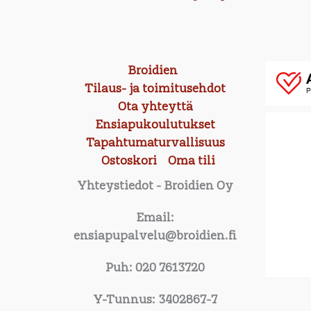
Broidien
Tilaus- ja toimitusehdot
Ota yhteyttä
Ensiapukoulutukset
Tapahtumaturvallisuus
Ostoskori
Oma tili
Yhteystiedot
- Broidien Oy
Email:
ensiapupalvelu@broidien.fi
Puh: 020 7613720
Y-Tunnus: 3402867-7