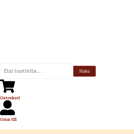
Siirry
sisältöön
Etsi:
Haku
Ostoskori
Oma tili