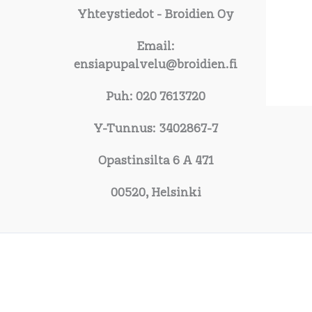
Yhteystiedot
- Broidien Oy
Email:
ensiapupalvelu@broidien.fi
Puh: 020 7613720
Y-Tunnus: 3402867-7
Opastinsilta 6 A 471
00520, Helsinki
Copyright © 2026 Broidien