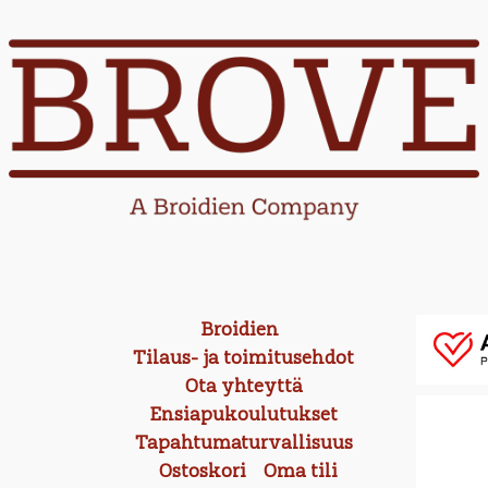
Broidien
Tilaus- ja toimitusehdot
Ota yhteyttä
Ensiapukoulutukset
Tapahtumaturvallisuus
Ostoskori
Oma tili