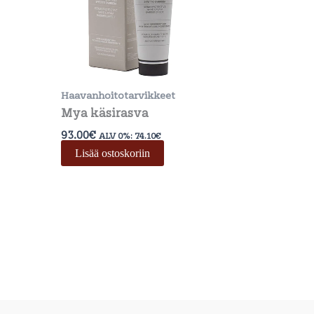
Haavanhoitotarvikkeet
Mya käsirasva
93.00
€
ALV 0%:
74.10
€
Lisää ostoskoriin