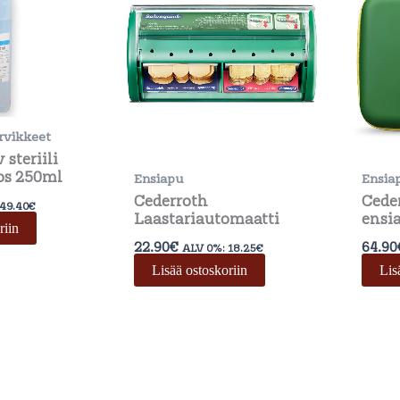
rvikkeet
 steriili
os 250ml
Ensiapu
Ensia
Cederroth
Cede
49.40
€
Laastariautomaatti
ensi
riin
22.90
€
64.90
ALV 0%:
18.25
€
Lisää ostoskoriin
Lis