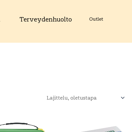
u
Terveydenhuolto
Outlet
Tällä
tuotteella