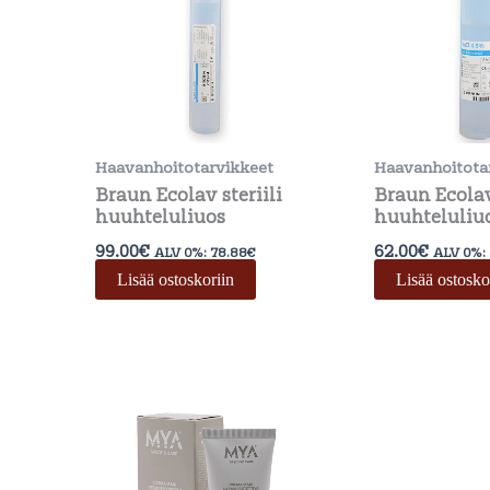
Haavanhoitotarvikkeet
Haavanhoitota
Braun Ecolav steriili
Braun Ecolav
huuhteluliuos
huuhteluliu
99.00
€
62.00
€
ALV 0%:
78.88
€
ALV 0%:
Lisää ostoskoriin
Lisää ostosko