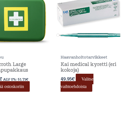
on
useampi
muunnelma.
Voit
tehdä
valinnat
tuotteen
sivulla.
pu
Haavanhoitotarvikkeet
rroth Large
Kai medical kyretti (eri
apupakkaus
kokoja)
€
49.95
€
Valitse
ALV 0%:
51.71
€
ää ostoskoriin
vaihtoehdoista