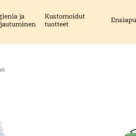
ienia ja
Kustomoidut
Ensiap
jautuminen
tuotteet
et