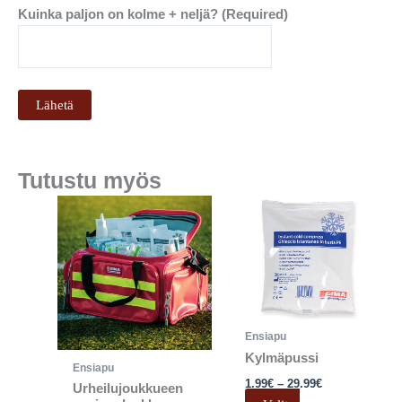
Kuinka paljon on kolme + neljä? (Required)
Tutustu myös
Hintaluokka:
Tällä
Tällä
1.99€
tuotteella
tuotteell
-
on
29.99€
on
useampi
useampi
muunnelma.
muunnel
Voit
Voit
tehdä
tehdä
Ensiapu
valinnat
valinnat
Kylmäpussi
Ensiapu
tuotteen
tuotteen
1.99
€
–
29.99
€
Urheilujoukkueen
sivulla.
sivulla.