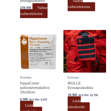
Valitse
ensiapulaukku
vaihtoehdoista
Valitse
159.95
€
vaihtoehdoista
Ensiapu
Ensiapu
HypaCover
MOLLE
palovammataitos
Ensiapulaukku
10x10cm
39.90
€
ALV 0%:
31.79
€
6.99
€
ALV 0%:
5.57
€
Lisää
Lisää
ostoskoriin