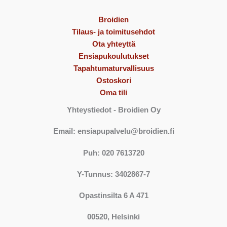
Broidien
Tilaus- ja toimitusehdot
Ota yhteyttä
Ensiapukoulutukset
Tapahtumaturvallisuus
Ostoskori
Oma tili
Yhteystiedot
- Broidien Oy
Email: ensiapupalvelu@broidien.fi
Puh: 020 7613720
Y-Tunnus: 3402867-7
Opastinsilta 6 A 471
00520, Helsinki