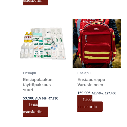
ostoskoriin
Ensiapu
Ensiapu
Ensiapulaukun
Ensiapureppu –
täyttöpakkaus –
Varusteineen
suuri
159.99
€
ALV 0%:
127.48
€
59.90
€
ALV 0%:
47.73
€
Lisää
Lisää
ostoskoriin
ostoskoriin