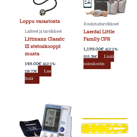
Loppu varastosta
Koulutustarvikkeet
Laitteet ja tarvikkeet
Laerdal Little
Littmann Classic
Family CPR
III stetoskooppi
1,199.00
€
ALV 0%:
musta
Lisää
955.38
€
149.00
€
ostoskoriin
ALV 0%:
Lue
118.73
€
lisää