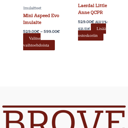
valinnat
Laerdal Little
Imulaitteet
tuotteen
Anne QCPR
Mini Aspeed Evo
sivulla.
529.00
€
Imulaite
ALV 0%:
Lisää
421.51
€
529.00
€
–
599.00
€
ostoskoriin
Valitse
vaihtoehdoista