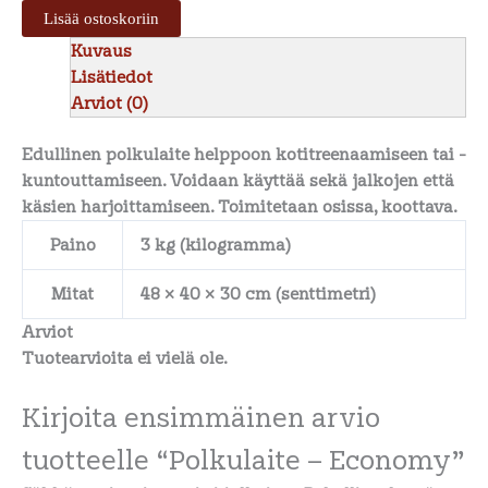
Lisää ostoskoriin
Kuvaus
Lisätiedot
Arviot (0)
Edullinen polkulaite helppoon kotitreenaamiseen tai -
kuntouttamiseen. Voidaan käyttää sekä jalkojen että
käsien harjoittamiseen. Toimitetaan osissa, koottava.
Paino
3 kg (kilogramma)
Mitat
48 × 40 × 30 cm (senttimetri)
Arviot
Tuotearvioita ei vielä ole.
Kirjoita ensimmäinen arvio
tuotteelle “Polkulaite – Economy”