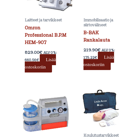
Laitteet ja tarvikkeet
Immobilisaatio ja
siirtovälineet
Omron
B-BAK
Professional B.P.M
Rankalauta
HEM-907
219.90
€
ALV 0%:
829.00
€
ALV 0%:
Lisää
175.22
€
Lisää
660.56
€
ostoskoriin
ostoskoriin
Hintaluokka:
Tällä
529.00€
tuotteella
-
on
599.00€
useampi
muunnelma.
Voit
tehdä
Koulutustarvikkeet