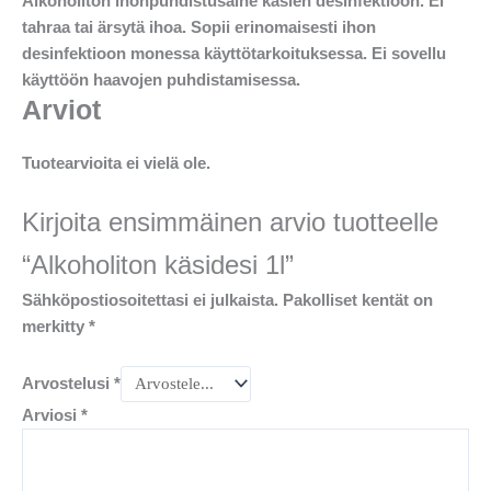
Alkoholiton ihonpuhdistusaine käsien desinfektioon. Ei
tahraa tai ärsytä ihoa. Sopii erinomaisesti ihon
desinfektioon monessa käyttötarkoituksessa. Ei sovellu
käyttöön haavojen puhdistamisessa.
Arviot
Tuotearvioita ei vielä ole.
Kirjoita ensimmäinen arvio tuotteelle
“Alkoholiton käsidesi 1l”
Sähköpostiosoitettasi ei julkaista.
Pakolliset kentät on
merkitty
*
Arvostelusi
*
Arviosi
*