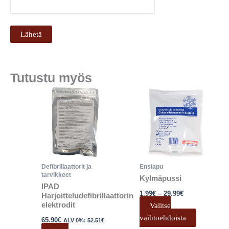
Tutustu myös
Hintaluokka:
Tällä
1.99€
tuotteell
-
29.99€
on
useampi
muunnel
Voit
tehdä
Defibrillaattorit ja
Ensiapu
tarvikkeet
valinnat
Kylmäpussi
IPAD
tuotteen
1.99
€
–
29.99
€
Harjoitteludefibrillaattorin
sivulla.
elektrodit
Valitse
vaihtoehdoista
65.90
€
ALV 0%:
52.51
€