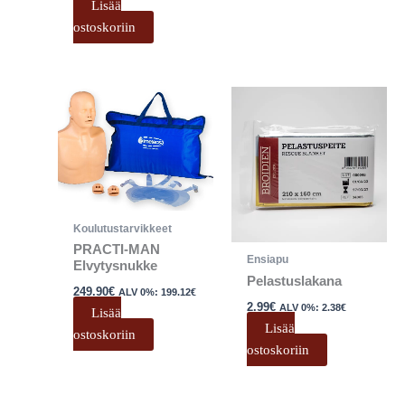
Lisää
ostoskoriin
Koulutustarvikkeet
PRACTI-MAN
Ensiapu
Elvytysnukke
Pelastuslakana
249.90
€
ALV 0%:
199.12
€
2.99
€
ALV 0%:
2.38
€
Lisää
Lisää
ostoskoriin
ostoskoriin