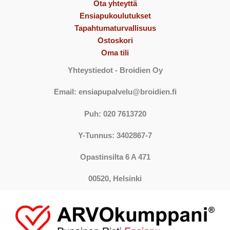
Ota yhteyttä
Ensiapukoulutukset
Tapahtumaturvallisuus
Ostoskori
Oma tili
Yhteystiedot
- Broidien Oy
Email: ensiapupalvelu@broidien.fi
Puh: 020 7613720
Y-Tunnus: 3402867-7
Opastinsilta 6 A 471
00520, Helsinki