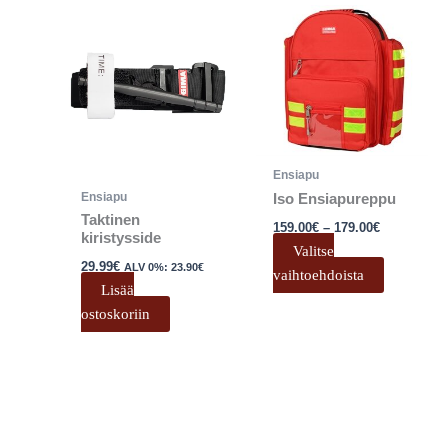
Hintaluokk
Tällä
159.00€
tuotteell
-
179.00€
on
useampi
muunnel
Voit
tehdä
Ensiapu
valinnat
Ensiapu
Iso Ensiapureppu
tuotteen
Taktinen
159.00
€
–
179.00
€
sivulla.
kiristysside
Valitse
29.99
€
ALV 0%:
23.90
€
vaihtoehdoista
Lisää
ostoskoriin