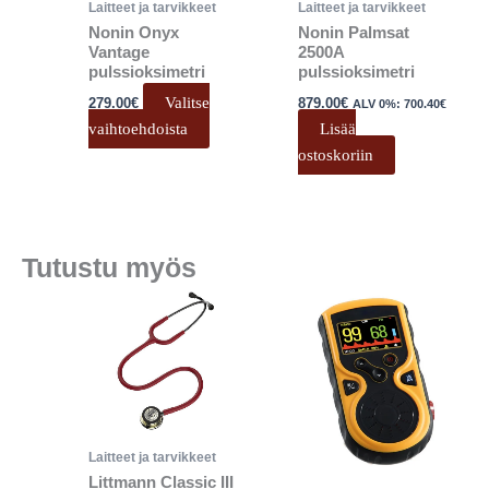
Laitteet ja tarvikkeet
Laitteet ja tarvikkeet
tuotteen
Nonin Onyx
Nonin Palmsat
sivulla.
Vantage
2500A
pulssioksimetri
pulssioksimetri
Valitse
279.00
€
879.00
€
ALV 0%:
700.40
€
vaihtoehdoista
Lisää
ostoskoriin
Tutustu myös
Laitteet ja tarvikkeet
Littmann Classic III