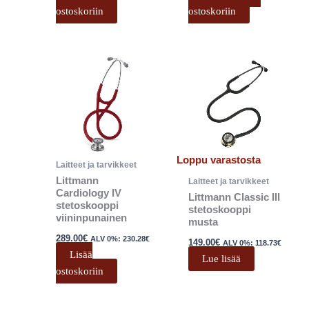
ostoskoriin
ostoskoriin
Loppu varastosta
Laitteet ja tarvikkeet
Littmann
Laitteet ja tarvikkeet
Cardiology IV
Littmann Classic III
stetoskooppi
stetoskooppi
viininpunainen
musta
289.00
€
ALV 0%:
230.28
€
149.00
€
ALV 0%:
118.73
€
Lisää
Lue lisää
ostoskoriin