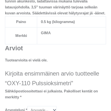
tunnin akunkesto, ladattavissa mukana tulevalla
latausjohdolla. 3,5″ tuuman värinäyttö tarjoaa selkeän
kuvan arvoista. Säädettävissä olevat hälytysrajat jä -äänet.
Paino
0.5 kg (kilogramma)
GIMA
Merkki
Arviot
Tuotearvioita ei vielä ole.
Kirjoita ensimmäinen arvio tuotteelle
“OXY-110 Pulssioksimetri”
Sähköpostiosoitettasi ei julkaista.
Pakolliset kentät on
merkitty
*
Arvostelusi
*