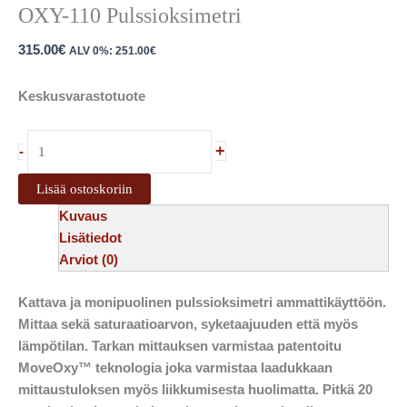
OXY-110 Pulssioksimetri
315.00
€
ALV 0%:
251.00
€
Keskusvarastotuote
+
-
Lisää ostoskoriin
Kuvaus
Lisätiedot
Arviot (0)
Kattava ja monipuolinen pulssioksimetri ammattikäyttöön.
Mittaa sekä saturaatioarvon, syketaajuuden että myös
lämpötilan. Tarkan mittauksen varmistaa patentoitu
MoveOxy™ teknologia joka varmistaa laadukkaan
mittaustuloksen myös liikkumisesta huolimatta. Pitkä 20