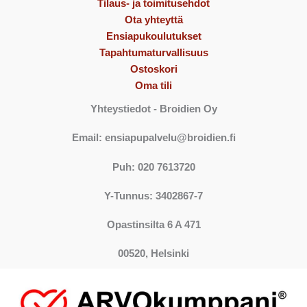
Tilaus- ja toimitusehdot
Ota yhteyttä
Ensiapukoulutukset
Tapahtumaturvallisuus
Ostoskori
Oma tili
Yhteystiedot
- Broidien Oy
Email: ensiapupalvelu@broidien.fi
Puh: 020 7613720
Y-Tunnus: 3402867-7
Opastinsilta 6 A 471
00520, Helsinki