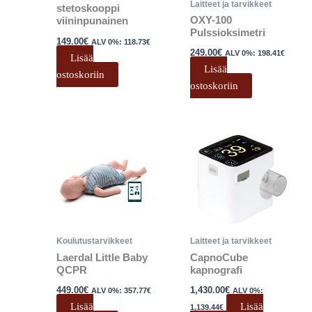
Laitteet ja tarvikkeet
stetoskooppi
OXY-100
viininpunainen
Pulssioksimetri
149.00
€
ALV 0%:
118.73
€
249.00
€
ALV 0%:
198.41
€
Lisää
Lisää
ostoskoriin
ostoskoriin
Koulutustarvikkeet
Laitteet ja tarvikkeet
Laerdal Little Baby
CapnoCube
QCPR
kapnografi
449.00
€
1,430.00
€
ALV 0%:
357.77
€
ALV 0%:
Lisää
Lisää
1,139.44
€