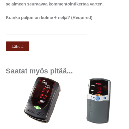
selaimeen seuraavaa kommentointikertaa varten.
Kuinka paljon on kolme + neljä? (Required)
Saatat myös pitää...
Tällä
tuotteella
on
useampi
muunnelma.
Voit
tehdä
valinnat