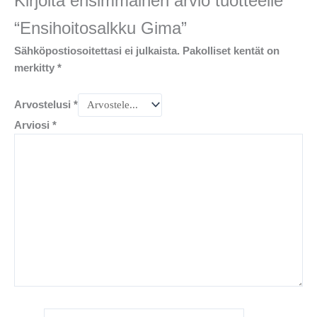
Kirjoita ensimmäinen arvio tuotteelle
“Ensihoitosalkku Gima”
Sähköpostiosoitettasi ei julkaista.
Pakolliset kentät on
merkitty
*
Arvostelusi
*
Arviosi
*