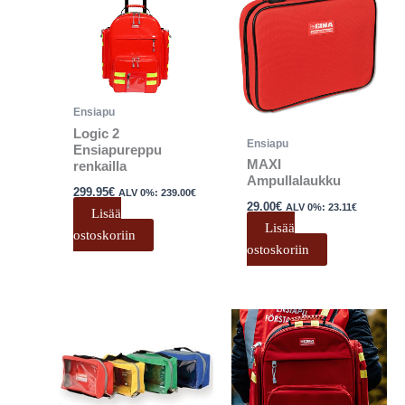
Ensiapu
Logic 2
Ensiapu
Ensiapureppu
MAXI
renkailla
Ampullalaukku
299.95
€
ALV 0%:
239.00
€
29.00
€
ALV 0%:
23.11
€
Lisää
Lisää
ostoskoriin
ostoskoriin