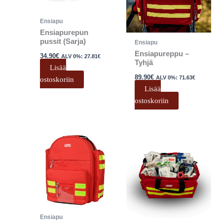
Ensiapu
Ensiapurepun
pussit (Sarja)
Ensiapu
Ensiapureppu –
34.90
€
ALV 0%:
27.81
€
Tyhjä
Lisää
89.90
€
ALV 0%:
71.63
€
ostoskoriin
Lisää
ostoskoriin
Hintaluokka:
Tällä
159.00€
tuotteella
-
179.00€
on
useampi
muunnelma.
Voit
tehdä
Ensiapu