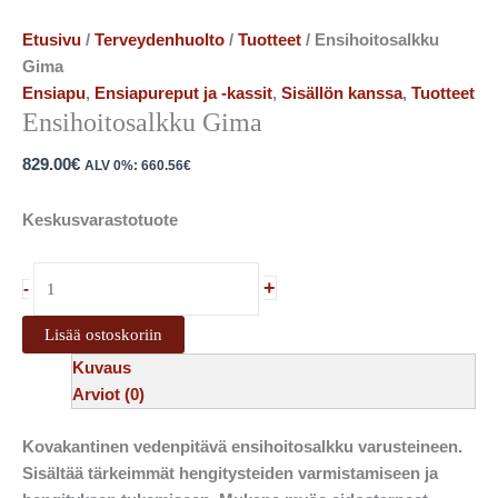
Etusivu
/
Terveydenhuolto
/
Tuotteet
/ Ensihoitosalkku
Gima
Ensiapu
,
Ensiapureput ja -kassit
,
Sisällön kanssa
,
Tuotteet
Ensihoitosalkku Gima
829.00
€
ALV 0%:
660.56
€
Keskusvarastotuote
+
-
Lisää ostoskoriin
Kuvaus
Arviot (0)
Kovakantinen vedenpitävä ensihoitosalkku varusteineen.
Sisältää tärkeimmät hengitysteiden varmistamiseen ja