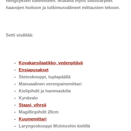
hengityksen tukemiseen. Mukana myös sidostarpeet
haavojen hoitoon ja tutkimusvälineet mittausten tekoon.
Setti sisältää:
Kovakansilaatikko, vedenpitävä
Ensiapusakset
Stetoskooppi, tuplapäällä
Manuaalinen verenpainemittari
Kielipihdit ja hammaskiila
Kynävalo
Staasi, vihreä
Magillinpihdit 20cm
Kuumemittari
Laryngoskooppi McIntoshin kielillä