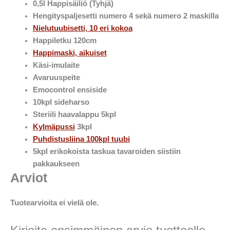
0,5l Happisäiliö (Tyhjä)
Hengityspaljesetti numero 4 sekä numero 2 maskilla
Nielutuubisetti, 10 eri kokoa
Happiletku 120cm
Happimaski, aikuiset
Käsi-imulaite
Avaruuspeite
Emocontrol ensiside
10kpl sideharso
Steriili haavalappu 5kpl
Kylmäpussi
3kpl
Puhdistusliina 100kpl tuubi
5kpl erikokoista taskua tavaroiden siistiin
pakkaukseen
Arviot
Tuotearvioita ei vielä ole.