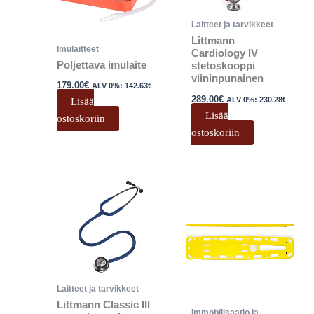
Laitteet ja tarvikkeet
Littmann
Imulaitteet
Cardiology IV
Poljettava imulaite
stetoskooppi
viininpunainen
179.00
€
ALV 0%:
142.63
€
289.00
€
ALV 0%:
230.28
€
Lisää
Lisää
ostoskoriin
ostoskoriin
Laitteet ja tarvikkeet
Littmann Classic III
Immobilisaatio ja