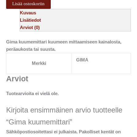
Lisää ostoskoriin
Kuvaus
Lisätiedot
Arviot (0)
Gima kuumemittari kuumeen mittaamiseen kainalosta,
peräaukosta tai suusta.
GIMA
Merkki
Arviot
Tuotearvioita ei vielä ole.
Kirjoita ensimmäinen arvio tuotteelle
“Gima kuumemittari”
Sähköpostiosoitettasi ei julkaista.
Pakolliset kentät on