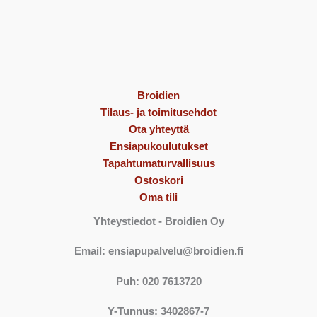
Broidien
Tilaus- ja toimitusehdot
Ota yhteyttä
Ensiapukoulutukset
Tapahtumaturvallisuus
Ostoskori
Oma tili
Yhteystiedot
- Broidien Oy
Email: ensiapupalvelu@broidien.fi
Puh: 020 7613720
Y-Tunnus: 3402867-7