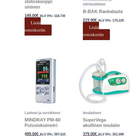
stetoskooppi
siirtovälineet
sininen
B-BAK Rankalauta
149.00
€
ALV 0%:
118.73
€
219.90
€
ALV 0%:
175.22
€
Lisää
Lisää
ostoskoriin
ostoskoriin
Laitteet ja tarvikkeet
Imulaitteet
MINDRAY PM-60
SuperVega
Pulssioksimetri
akullinen imulaite
499.00
€
379.00
€
ALV 0%:
397.61
€
ALV 0%:
301.99
€