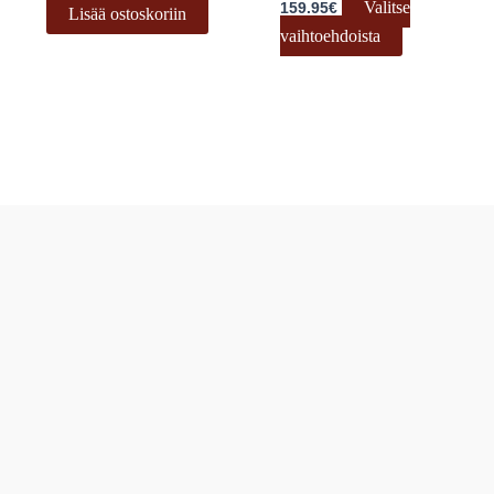
Valitse
159.95
€
Lisää ostoskoriin
vaihtoehdoista