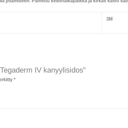
la pitämiseen. Painettu kellonaikapaikka ja kirkas kalvo s
3M
 “Tegaderm IV kanyylisidos”
erkitty
*