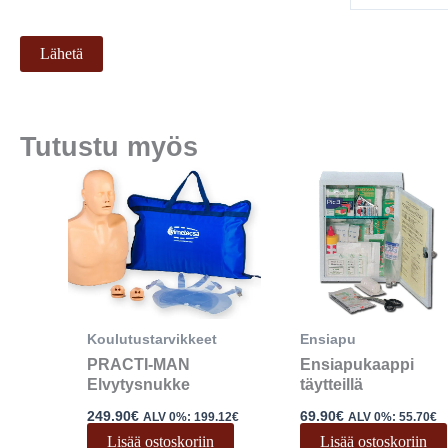
Tutustu myös
Koulutustarvikkeet
Ensiapu
PRACTI-MAN
Ensiapukaappi
Elvytysnukke
täytteillä
249.90
€
69.90
€
ALV 0%:
199.12
€
ALV 0%:
55.70
€
Lisää ostoskoriin
Lisää ostoskoriin