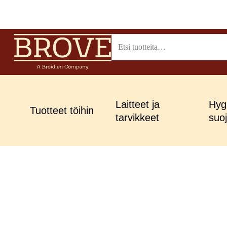
Siirry
sisältöön
Etsi:
Laitteet ja
Hygi
Tuotteet töihin
tarvikkeet
suo