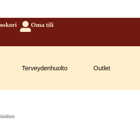
oskori
Oma tili
Terveydenhuolto
Outlet
isidos