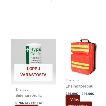
Hintalu
Tällä
229.00
tuotteel
-
249.00
on
useamp
muunne
LOPPU
Voit
VARASTOSTA
tehdä
Ensiapu
valinnat
Ensihoitoreppu
Ensiapu
tuottee
229.00
€
–
249.00
€
Sideharsorulla
sivulla.
Valitse
0.75
€
ALV 0%:
0.60
€
vaihtoehdoista