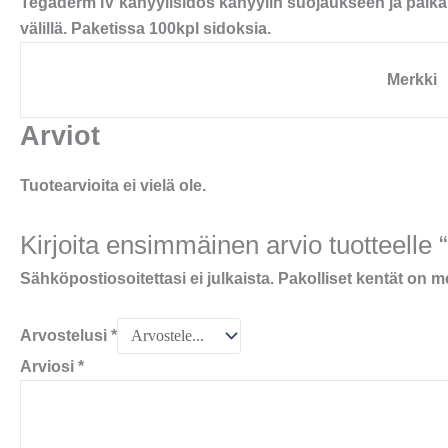
Tegaderm IV kanyylisidos kanyylin suojaukseen ja paikal
välillä. Paketissa 100kpl sidoksia.
Merkki
Arviot
Tuotearvioita ei vielä ole.
Kirjoita ensimmäinen arvio tuotteelle
Sähköpostiosoitettasi ei julkaista.
Pakolliset kentät on m
Arvostelusi
*
Arviosi
*