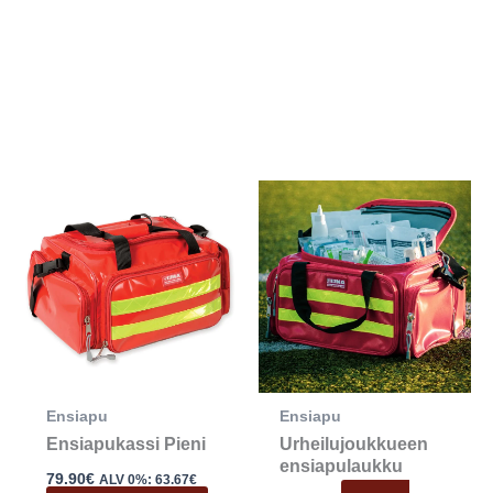
okka:
Tällä
€
la
tuotteella
€
on
i
useampi
lma.
muunnelm
Voit
tehdä
valinnat
Ensiapu
Ensiapu
n
tuotteen
Ensiapukassi Pieni
Urheilujoukkueen
sivulla.
ensiapulaukku
79.90
€
ALV 0%:
63.67
€