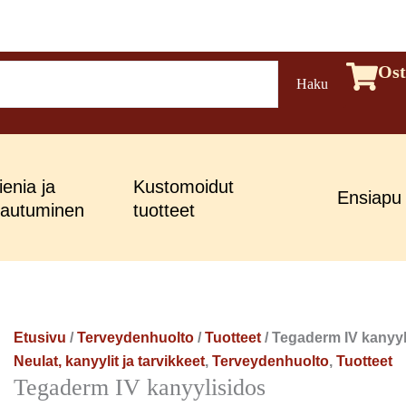
Tegaderm
Ost
Haku
IV
kanyylisidos
määrä
enia ja
Kustomoidut
Ensiapu
jautuminen
tuotteet
Etusivu
/
Terveydenhuolto
/
Tuotteet
/ Tegaderm IV kanyyl
Neulat, kanyylit ja tarvikkeet
,
Terveydenhuolto
,
Tuotteet
Tegaderm IV kanyylisidos