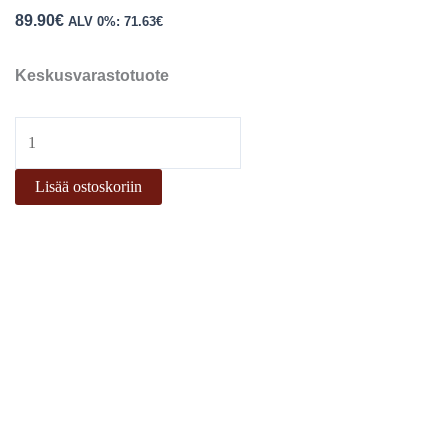
89.90
€
ALV 0%:
71.63
€
Keskusvarastotuote
Lisää ostoskoriin