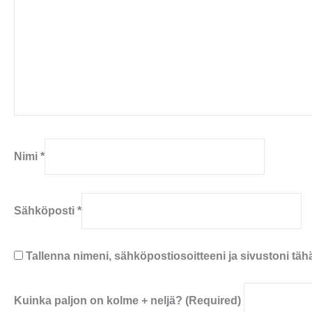
Nimi
*
Sähköposti
*
Tallenna nimeni, sähköpostiosoitteeni ja sivustoni t
Kuinka paljon on kolme + neljä? (Required)