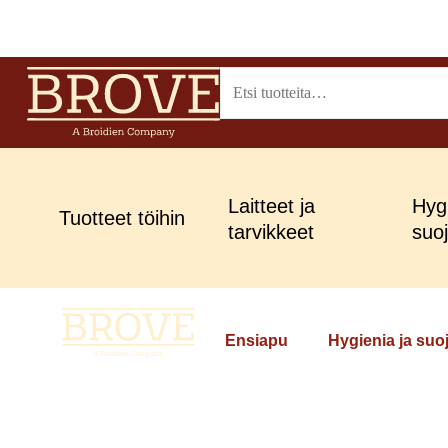
Siirry
sisältöön
Etsi:
Laitteet ja
Hygi
Tuotteet töihin
tarvikkeet
suo
Ensiapu
Hygienia ja su