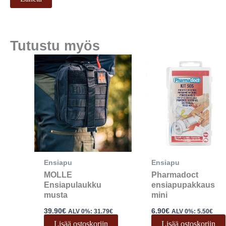
Tutustu myös
Ensiapu
Ensiapu
MOLLE
Pharmadoct
Ensiapulaukku
ensiapupakkaus
musta
mini
39.90
€
6.90
€
ALV 0%:
31.79
€
ALV 0%:
5.50
€
Lisää ostoskoriin
Lisää ostoskoriin