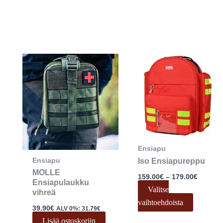
Hintalu
Tällä
159.00
tuotteel
-
179.00
on
useamp
muunne
Voit
tehdä
Ensiapu
valinnat
Ensiapu
Iso Ensiapureppu
tuottee
MOLLE
sivulla.
159.00
€
–
179.00
€
Ensiapulaukku
Valitse
vihreä
vaihtoehdoista
39.90
€
ALV 0%:
31.79
€
Lisää ostoskoriin