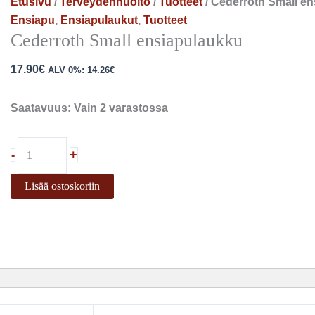
Etusivu
/
Terveydenhuolto
/
Tuotteet
/ Cederroth Small e
Ensiapu
,
Ensiapulaukut
,
Tuotteet
Cederroth Small ensiapulaukku
17.90
€
ALV 0%:
14.26
€
Saatavuus:
Vain 2 varastossa
+
-
Lisää ostoskoriin