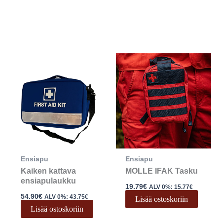
okka:
€
la
€
i
lma.
Ensiapu
Ensiapu
n
Kaiken kattava
MOLLE IFAK Tasku
ensiapulaukku
19.79
€
ALV 0%:
15.77
€
54.90
€
ALV 0%:
43.75
€
Lisää ostoskoriin
Lisää ostoskoriin