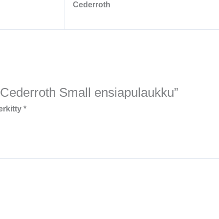
Cederroth
 “Cederroth Small ensiapulaukku”
erkitty
*