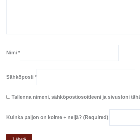
Nimi
*
Sähköposti
*
Tallenna nimeni, sähköpostiosoitteeni ja sivustoni t
Kuinka paljon on kolme + neljä? (Required)