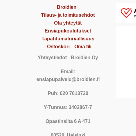
Broidien
Tilaus- ja toimitusehdot
Ota yhteyttä
Ensiapukoulutukset
Tapahtumaturvallisuus
Ostoskori
Oma tili
Yhteystiedot
- Broidien Oy
Email:
ensiapupalvelu@broidien.fi
Puh: 020 7613720
Y-Tunnus: 3402867-7
Opastinsilta 6 A 471
00520, Helsinki