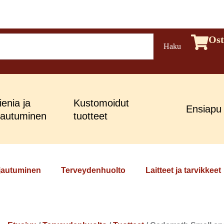
Cederroth
Ost
Haku
Small
ensiapulaukku
määrä
enia ja
Kustomoidut
Ensiapu
jautuminen
tuotteet
ojautuminen
Terveydenhuolto
Laitteet ja tarvikkeet