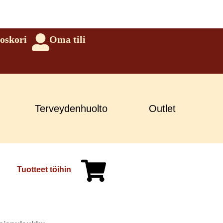
oskori
Oma tili
Terveydenhuolto
Outlet
Tuotteet töihin