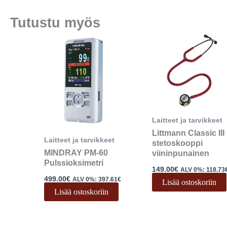
Tutustu myös
Laitteet ja tarvikkeet
Littmann Classic III
Laitteet ja tarvikkeet
stetoskooppi
MINDRAY PM-60
viininpunainen
Pulssioksimetri
149.00
€
ALV 0%:
118.73
499.00
€
ALV 0%:
397.61
€
Lisää ostoskoriin
Lisää ostoskoriin