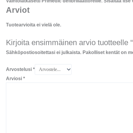
Vaihtolätkäsetti Primedic defibrillaattoreille. Sisältää i
Arviot
Tuotearvioita ei vielä ole.
Kirjoita ensimmäinen arvio tuotteelle 
Sähköpostiosoitettasi ei julkaista.
Pakolliset kentät on m
Arvostelusi
*
Arviosi
*