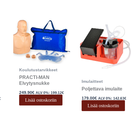
Koulutustarvikkeet
PRACTI-MAN
Imulaitteet
Elvytysnukke
Poljettava imulaite
249.90
€
ALV 0%:
199.12
€
179.00
€
ALV 0%:
142.63
€
€
Lisää ostoskoriin
Lisää ostoskoriin