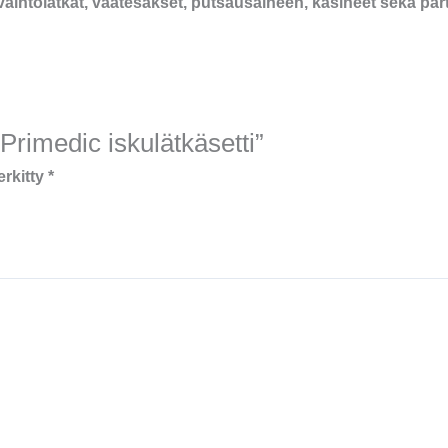
tse vaihtolätkät, vaatesakset, putsausaineen, käsineet sekä pa
“Primedic iskulätkäsetti”
erkitty
*