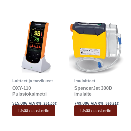
Laitteet ja tarvikkeet
Imulaitteet
OXY-110
SpencerJet 300D
Pulssioksimetri
imulaite
315.00
€
749.00
€
ALV 0%:
251.00
€
ALV 0%:
596.81
€
Lisää ostoskoriin
Lisää ostoskoriin