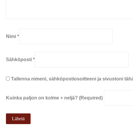
Nimi
*
Sähköposti
*
Tallenna nimeni, sähköpostiosoitteeni ja sivustoni t
Kuinka paljon on kolme + neljä? (Required)