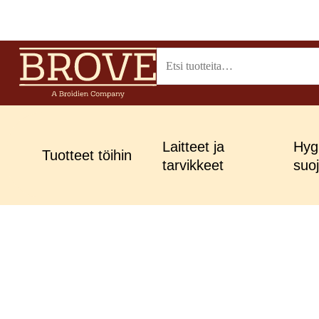
Siirry
sisältöön
Etsi:
Laitteet ja
Hygi
Tuotteet töihin
tarvikkeet
suo