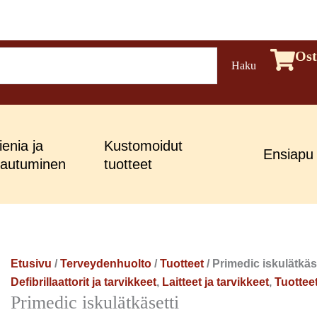
Primedic
Ost
Haku
iskulätkäsetti
määrä
enia ja
Kustomoidut
Ensiapu
jautuminen
tuotteet
Etusivu
/
Terveydenhuolto
/
Tuotteet
/ Primedic iskulätkäs
Defibrillaattorit ja tarvikkeet
,
Laitteet ja tarvikkeet
,
Tuottee
Primedic iskulätkäsetti