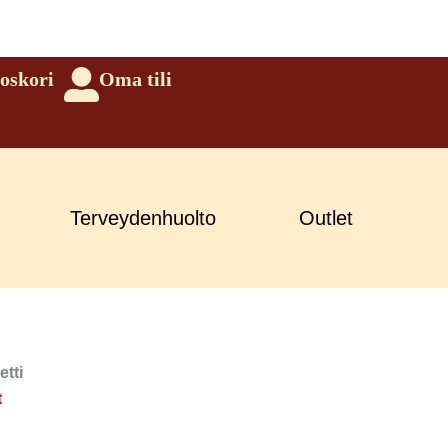
oskori
Oma tili
Terveydenhuolto
Outlet
etti
t