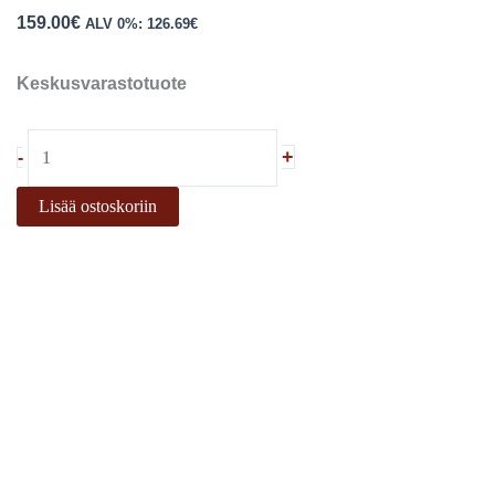
159.00
€
ALV 0%:
126.69
€
Keskusvarastotuote
+
-
Lisää ostoskoriin