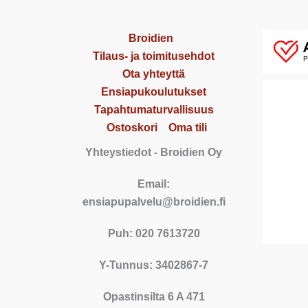
Broidien
Tilaus- ja toimitusehdot
Ota yhteyttä
Ensiapukoulutukset
Tapahtumaturvallisuus
Ostoskori
Oma tili
Yhteystiedot
- Broidien Oy
Email:
ensiapupalvelu@broidien.fi
Puh: 020 7613720
Y-Tunnus: 3402867-7
Opastinsilta 6 A 471