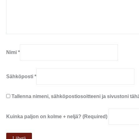
Nimi
*
Sähköposti
*
Tallenna nimeni, sähköpostiosoitteeni ja sivustoni t
Kuinka paljon on kolme + neljä? (Required)