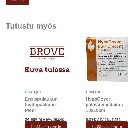
Tutustu myös
Ensiapu
Ensiapu
Ensiapulaukun
HypaCover
täyttöpakkaus –
palovammataitos
Pieni
10x10cm
24.90
€
6.99
€
ALV 0%:
19.84
€
ALV 0%:
5.57
€
Lisää ostoskoriin
Lisää ostoskoriin