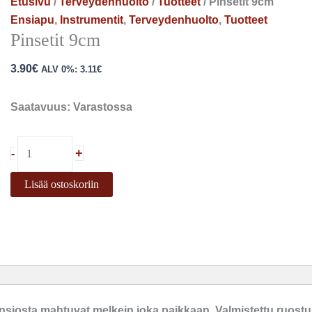
Etusivu
/
Terveydenhuolto
/
Tuotteet
/ Pinsetit 9cm
Ensiapu
,
Instrumentit
,
Terveydenhuolto
,
Tuotteet
Pinsetit 9cm
3.90
€
ALV 0%:
3.11
€
Saatavuus:
Varastossa
+
-
Lisää ostoskoriin
 ansiosta mahtuvat melkein joka paikkaan. Valmistettu ruost