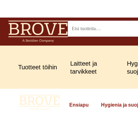
Siirry
sisältöön
Etsi:
Laitteet ja
Hygi
Tuotteet töihin
tarvikkeet
suo
Ensiapu
Hygienia ja su