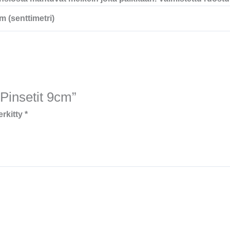
m (senttimetri)
“Pinsetit 9cm”
erkitty
*