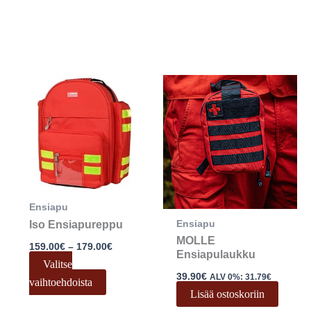
Hintaluokka:
Tällä
159.00€
tuotteella
-
179.00€
on
useampi
muunnelma.
Voit
tehdä
Ensiapu
valinnat
Ensiapu
Iso Ensiapureppu
tuotteen
MOLLE
sivulla.
159.00
€
–
179.00
€
Ensiapulaukku
Valitse
39.90
€
ALV 0%:
31.79
€
vaihtoehdoista
Lisää ostoskoriin