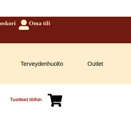
oskori
Oma tili
Terveydenhuolto
Outlet
Tuotteet töihin