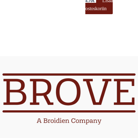
Lisää
4.70
€
ostoskoriin