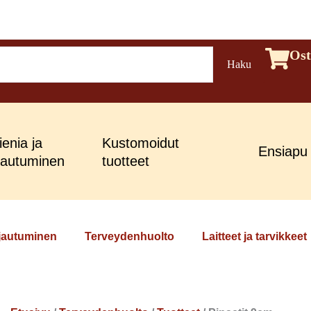
Pinsetit
Ost
Haku
9cm
määrä
enia ja
Kustomoidut
Ensiapu
jautuminen
tuotteet
ojautuminen
Terveydenhuolto
Laitteet ja tarvikkeet