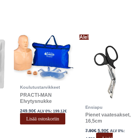
Alkuperäinen
Nykyinen
Ale!
hinta
hinta
oli:
on:
7.90€.
5.90€.
Koulutustarvikkeet
PRACTI-MAN
Elvytysnukke
Ensiapu
249.90
€
ALV 0%:
199.12
€
Pienet vaatesakset,
Lisää ostoskoriin
16,5cm
7.90
€
5.90
€
ALV 0%: