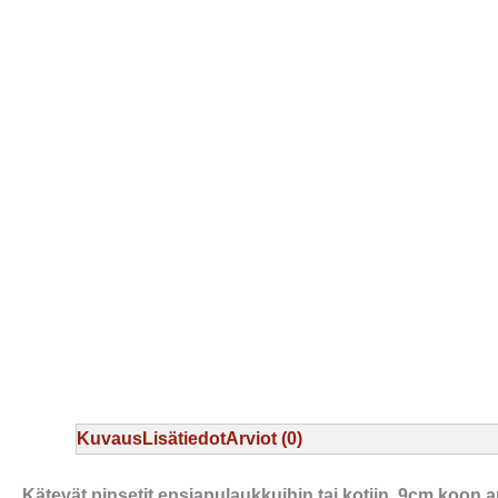
Kuvaus
Lisätiedot
Arviot (0)
Kätevät pinsetit ensiapulaukkuihin tai kotiin. 9cm koon