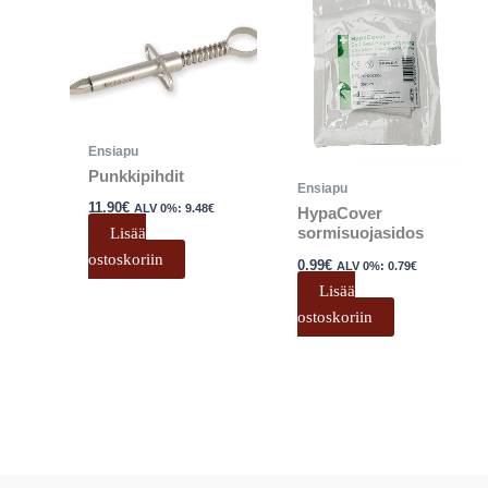
Ensiapu
Punkkipihdit
Ensiapu
11.90
€
ALV 0%:
9.48
€
HypaCover
Lisää
sormisuojasidos
ostoskoriin
0.99
€
ALV 0%:
0.79
€
Lisää
ostoskoriin