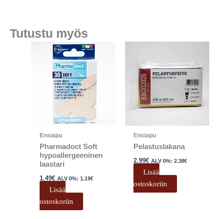
Tutustu myös
Ensiapu
Ensiapu
Pharmadoct Soft
Pelastuslakana
hypoallergeeninen
2.99
€
ALV 0%:
2.38
€
laastari
Lisää
1.49
€
ALV 0%:
1.19
€
ostoskoriin
Lisää
ostoskoriin