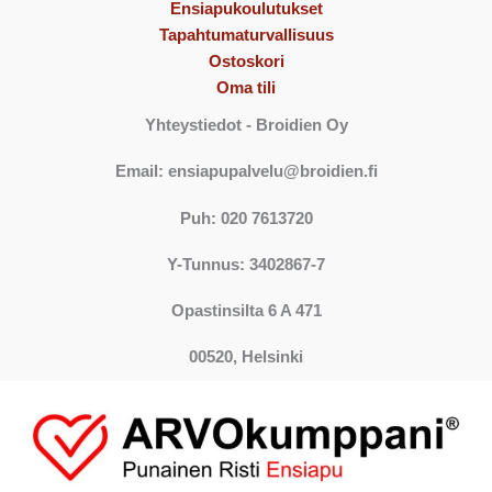
Ensiapukoulutukset
Tapahtumaturvallisuus
Ostoskori
Oma tili
Yhteystiedot
- Broidien Oy
Email: ensiapupalvelu@broidien.fi
Puh: 020 7613720
Y-Tunnus: 3402867-7
Opastinsilta 6 A 471
00520, Helsinki