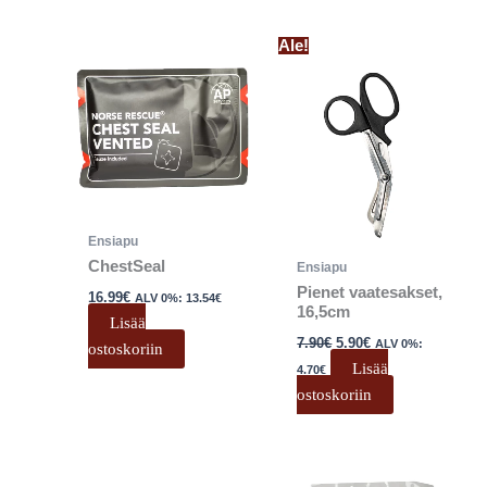
Alkuperäinen
Nykyinen
Ale!
hinta
hinta
oli:
on:
7.90€.
5.90€.
Ensiapu
ChestSeal
Ensiapu
Pienet vaatesakset,
16.99
€
ALV 0%:
13.54
€
16,5cm
Lisää
7.90
€
5.90
€
ALV 0%:
ostoskoriin
Lisää
4.70
€
ostoskoriin