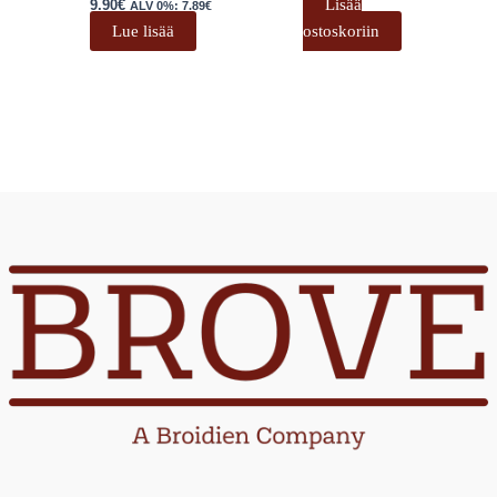
Lisää
9.90
€
ALV 0%:
7.89
€
Lue lisää
ostoskoriin