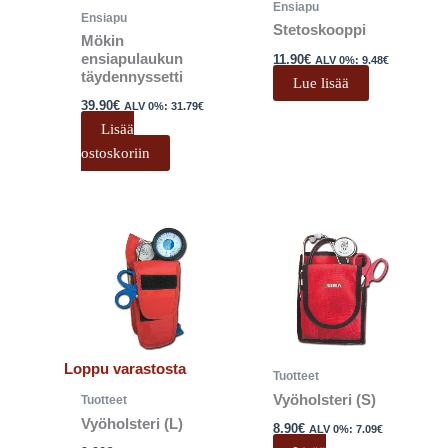
Ensiapu
Ensiapu
Stetoskooppi
Mökin
ensiapulaukun
11.90
€
ALV 0%:
9.48
€
täydennyssetti
Lue lisää
39.90
€
ALV 0%:
31.79
€
Lisää
ostoskoriin
Loppu varastosta
Tuotteet
Vyöholsteri (S)
Tuotteet
Vyöholsteri (L)
8.90
€
ALV 0%:
7.09
€