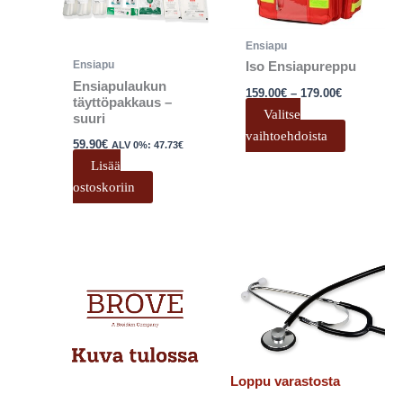
Voit
tehdä
Ensiapu
valinnat
Ensiapu
Iso Ensiapureppu
tuotteen
Ensiapulaukun
159.00
€
–
179.00
€
sivulla.
täyttöpakkaus –
Valitse
suuri
vaihtoehdoista
59.90
€
ALV 0%:
47.73
€
Lisää
ostoskoriin
Loppu varastosta