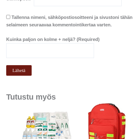
Tallenna nimeni, sähköpostiosoitteeni ja sivustoni tähän
selaimeen seuraavaa kommentointikertaa varten.
Kuinka paljon on kolme + neljä? (Required)
Tutustu myös
Hintaluokk
Tällä
159.00€
tuotteell
-
179.00€
on
useampi
muunnel