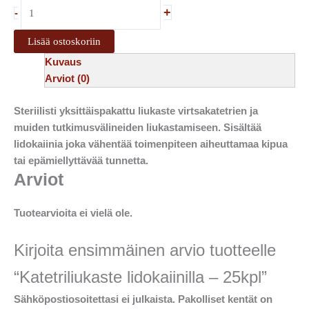
+
-
Lisää ostoskoriin
Kuvaus
Arviot (0)
Steriilisti yksittäispakattu liukaste virtsakatetrien ja
muiden tutkimusvälineiden liukastamiseen. Sisältää
lidokaiinia joka vähentää toimenpiteen aiheuttamaa kipua
tai epämiellyttävää tunnetta.
Arviot
Tuotearvioita ei vielä ole.
Kirjoita ensimmäinen arvio tuotteelle
“Katetriliukaste lidokaiinilla – 25kpl”
Sähköpostiosoitettasi ei julkaista.
Pakolliset kentät on