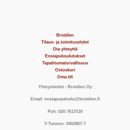
Broidien
Tilaus- ja toimitusehdot
Ota yhteyttä
Ensiapukoulutukset
Tapahtumaturvallisuus
Ostoskori
Oma tili
Yhteystiedot
- Broidien Oy
Email: ensiapupalvelu@broidien.fi
Puh: 020 7613720
Y-Tunnus: 3402867-7