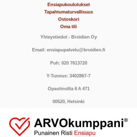
Ensiapukoulutukset
Tapahtumaturvallisuus
Ostoskori
Oma tili
Yhteystiedot
- Broidien Oy
Email: ensiapupalvelu@broidien.fi
Puh: 020 7613720
Y-Tunnus: 3402867-7
Opastinsilta 6 A 471
00520, Helsinki