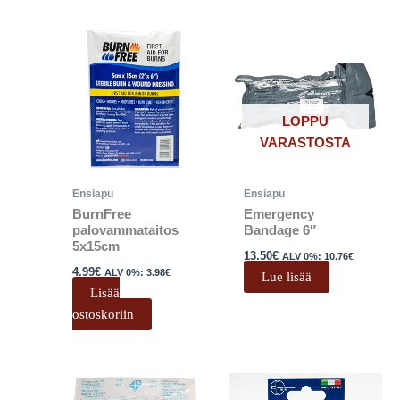
LOPPU
VARASTOSTA
Ensiapu
Ensiapu
BurnFree
Emergency
palovammataitos
Bandage 6″
5x15cm
13.50
€
ALV 0%:
10.76
€
4.99
€
ALV 0%:
3.98
€
Lue lisää
Lisää
ostoskoriin