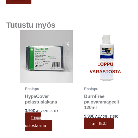
Tutustu myös
LOPPU
VARASTOSTA
Ensiapu
Ensiapu
HypaCover
BurnFree
pelastuslakana
palovammageeli
120ml
3.90
€
ALV 0%:
3.11
€
9.90
€
ALV 0%:
7.89
€
Lisää
Lue lisää
ostoskoriin