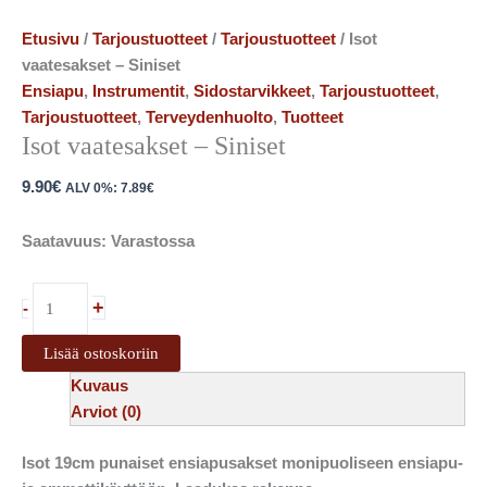
Etusivu
/
Tarjoustuotteet
/
Tarjoustuotteet
/ Isot
vaatesakset – Siniset
Ensiapu
,
Instrumentit
,
Sidostarvikkeet
,
Tarjoustuotteet
,
Tarjoustuotteet
,
Terveydenhuolto
,
Tuotteet
Isot vaatesakset – Siniset
9.90
€
ALV 0%:
7.89
€
Saatavuus:
Varastossa
+
-
Lisää ostoskoriin
Kuvaus
Arviot (0)
Isot 19cm punaiset ensiapusakset monipuoliseen ensiapu-