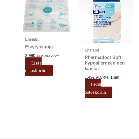
Ensiapu
Elvytyssuoja
Ensiapu
2.99
€
ALV 0%:
2.38
€
Pharmadoct Soft
Lisää
hypoallergeeninen
laastari
ostoskoriin
1.49
€
ALV 0%:
1.19
€
Lisää
ostoskoriin