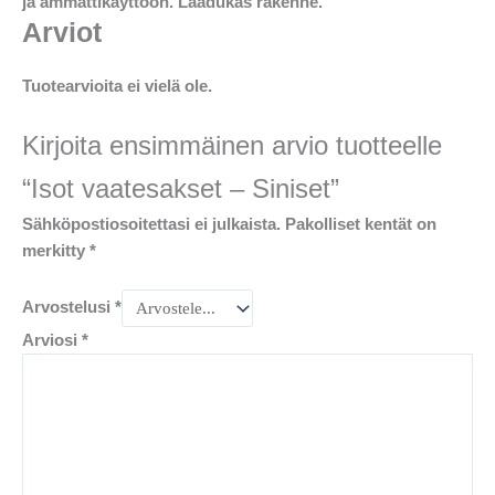
ja ammattikäyttöön. Laadukas rakenne.
Arviot
Tuotearvioita ei vielä ole.
Kirjoita ensimmäinen arvio tuotteelle
“Isot vaatesakset – Siniset”
Sähköpostiosoitettasi ei julkaista.
Pakolliset kentät on
merkitty
*
Arvostelusi
*
Arviosi
*