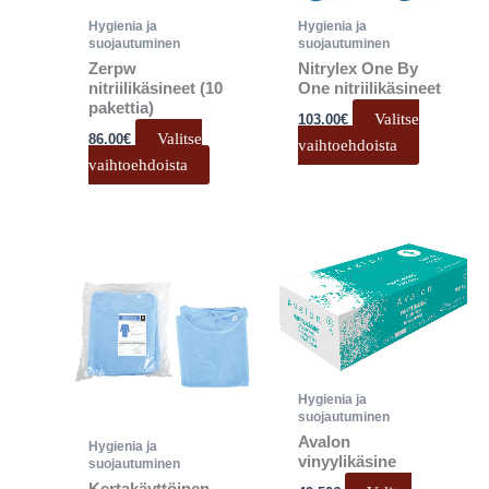
valinnat
valinnat
Hygienia ja
Hygienia ja
tuotteen
tuotteen
suojautuminen
suojautuminen
sivulla.
sivulla.
Zerpw
Nitrylex One By
nitriilikäsineet (10
One nitriilikäsineet
pakettia)
Valitse
103.00
€
Valitse
86.00
€
vaihtoehdoista
vaihtoehdoista
Hintaluokka:
Tällä
Tällä
129.90€
tuotteella
tuotteell
-
132.90€
on
on
useampi
useampi
muunnelma.
muunnel
Voit
Voit
Hygienia ja
tehdä
tehdä
suojautuminen
valinnat
valinnat
Avalon
Hygienia ja
tuotteen
tuotteen
vinyylikäsine
suojautuminen
sivulla.
sivulla.