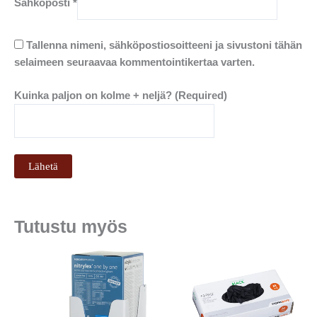
Sähköposti
*
Tallenna nimeni, sähköpostiosoitteeni ja sivustoni tähän
selaimeen seuraavaa kommentointikertaa varten.
Kuinka paljon on kolme + neljä? (Required)
Tutustu myös
Tällä
tuotteell
on
useampi
muunnel