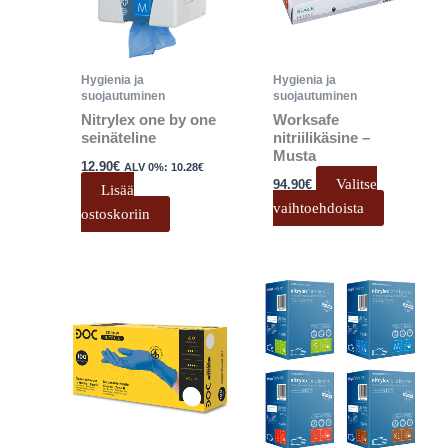
Voit
tehdä
valinnat
Hygienia ja
Hygienia ja
tuotteen
suojautuminen
suojautuminen
sivulla.
Nitrylex one by one
Worksafe
seinäteline
nitriilikäsine –
Musta
12.90
€
ALV 0%:
10.28
€
Valitse
94.90
€
Lisää
vaihtoehdoista
ostoskoriin
Tällä
Tällä
tuotteella
tuotteell
on
on
useampi
useampi
muunnelma.
muunnel
Voit
Voit
tehdä
tehdä