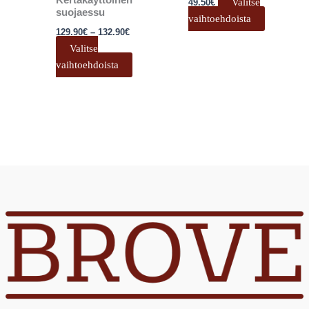
Kertakäyttöinen
Valitse
49.50
€
suojaessu
vaihtoehdoista
129.90
€
–
132.90
€
Valitse
vaihtoehdoista