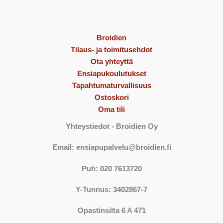
Broidien
Tilaus- ja toimitusehdot
Ota yhteyttä
Ensiapukoulutukset
Tapahtumaturvallisuus
Ostoskori
Oma tili
Yhteystiedot
- Broidien Oy
Email: ensiapupalvelu@broidien.fi
Puh: 020 7613720
Y-Tunnus: 3402867-7
Opastinsilta 6 A 471