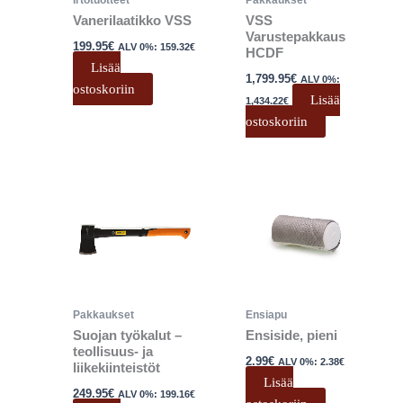
Vanerilaatikko VSS
VSS
Varustepakkaus
199.95
€
ALV 0%:
159.32
€
HCDF
Lisää
1,799.95
€
ALV 0%:
ostoskoriin
Lisää
1,434.22
€
ostoskoriin
Pakkaukset
Ensiapu
Suojan työkalut –
Ensiside, pieni
teollisuus- ja
2.99
€
ALV 0%:
2.38
€
liikekiinteistöt
Lisää
249.95
€
ALV 0%:
199.16
€