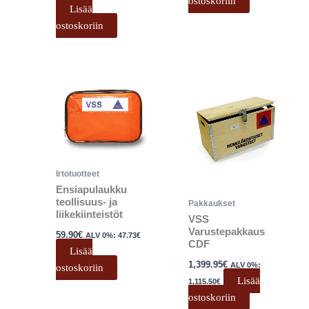
ostoskoriin
Lisää
ostoskoriin
Irtotuotteet
Ensiapulaukku
teollisuus- ja
Pakkaukset
liikekiinteistöt
VSS
Varustepakkaus
59.90
€
ALV 0%:
47.73
€
CDF
Lisää
1,399.95
€
ALV 0%:
ostoskoriin
Lisää
1,115.50
€
ostoskoriin