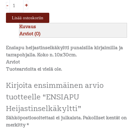
+
-
Lisää ostoskoriin
Kuvaus
Arviot (0)
Ensiapu heijastinselkäkyltti punaisilla kirjaimilla ja
tarrapohjalla. Koko n. 10x30cm.
Arviot
Tuotearvioita ei vielä ole.
Kirjoita ensimmäinen arvio
tuotteelle “ENSIAPU
Heijastinselkäkyltti”
Sähköpostiosoitettasi ei julkaista.
Pakolliset kentät on
merkitty
*