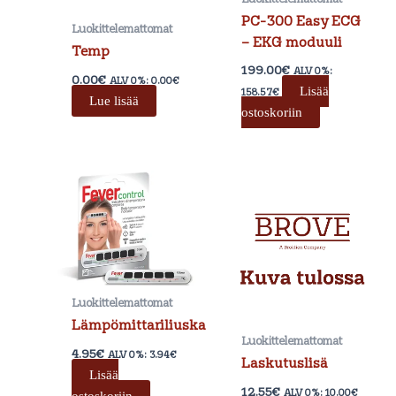
PC-300 Easy ECG
Luokittelemattomat
– EKG moduuli
Temp
199.00
€
ALV 0%:
0.00
€
ALV 0%:
0.00
€
Lisää
158.57
€
Lue lisää
ostoskoriin
Luokittelemattomat
Lämpömittariliuska
Luokittelemattomat
4.95
€
ALV 0%:
3.94
€
Laskutuslisä
Lisää
12.55
€
ALV 0%:
10.00
€
ostoskoriin