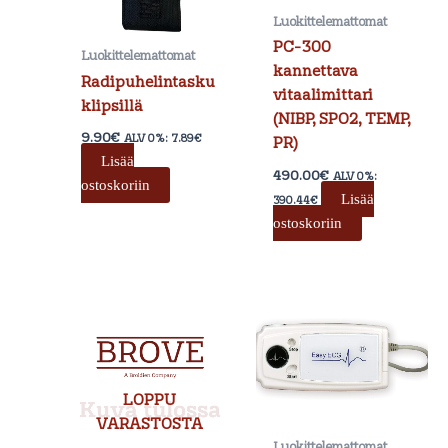
Luokittelemattomat
PC-300
Luokittelemattomat
kannettava
Radipuhelintasku
vitaalimittari
klipsillä
(NIBP, SPO2, TEMP,
9.90
€
ALV 0%:
7.89
€
PR)
Lisää
490.00
€
ALV 0%:
ostoskoriin
Lisää
390.44
€
ostoskoriin
LOPPU
VARASTOSTA
Luokittelemattomat