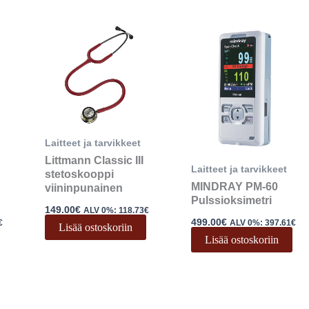
Laitteet ja tarvikkeet
Littmann Classic III
Laitteet ja tarvikkeet
stetoskooppi
MINDRAY PM-60
viininpunainen
Pulssioksimetri
149.00
€
ALV 0%:
118.73
€
499.00
€
€
ALV 0%:
397.61
€
Lisää ostoskoriin
Lisää ostoskoriin