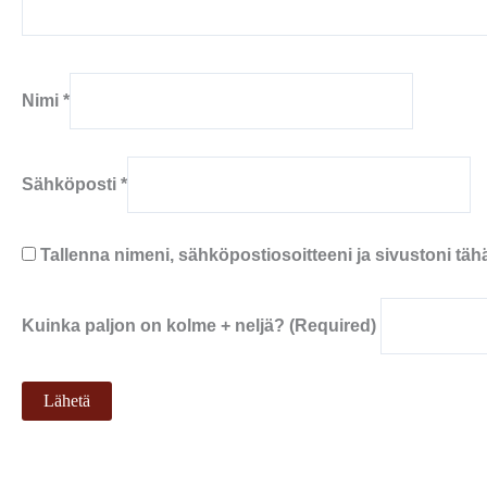
Nimi
*
Sähköposti
*
Tallenna nimeni, sähköpostiosoitteeni ja sivustoni t
Kuinka paljon on kolme + neljä? (Required)