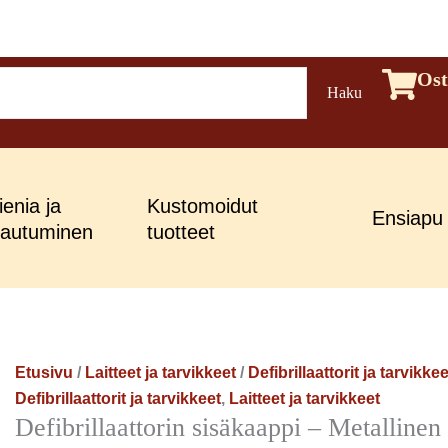
Defibrillaattorin
Ost
Haku
sisäkaappi
-
Metallinen
(valkoinen)
määrä
enia ja
Kustomoidut
Ensiapu
jautuminen
tuotteet
Etusivu
/
Laitteet ja tarvikkeet
/
Defibrillaattorit ja tarvikkee
Defibrillaattorit ja tarvikkeet
,
Laitteet ja tarvikkeet
Defibrillaattorin sisäkaappi – Metallinen