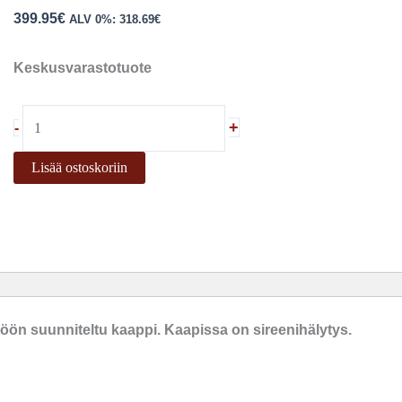
399.95
€
ALV 0%:
318.69
€
Keskusvarastotuote
+
-
Lisää ostoskoriin
yttöön suunniteltu kaappi. Kaapissa on sireenihälytys.