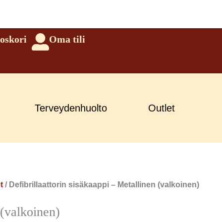
oskori
Oma tili
Terveydenhuolto
Outlet
t
/ Defibrillaattorin sisäkaappi – Metallinen (valkoinen)
 (valkoinen)