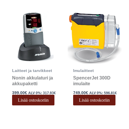
Laitteet ja tarvikkeet
Imulaitteet
Nonin akkulaturi ja
SpencerJet 300D
akkupaketti
imulaite
399.00
€
749.00
€
ALV 0%:
317.93
€
ALV 0%:
596.81
€
Lisää ostoskoriin
Lisää ostoskoriin