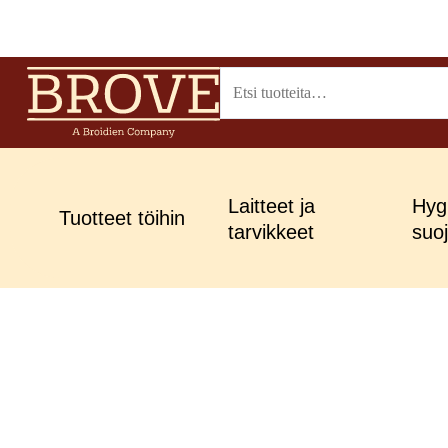
Siirry
sisältöön
Etsi:
Laitteet ja
Hygi
Tuotteet töihin
tarvikkeet
suo