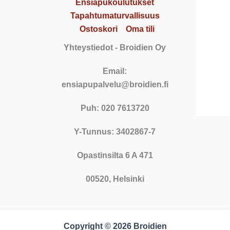
Ensiapukoulutukset
Tapahtumaturvallisuus
Ostoskori
Oma tili
Yhteystiedot
- Broidien Oy
Email:
ensiapupalvelu@broidien.fi
Puh: 020 7613720
Y-Tunnus: 3402867-7
Opastinsilta 6 A 471
00520, Helsinki
Copyright © 2026 Broidien