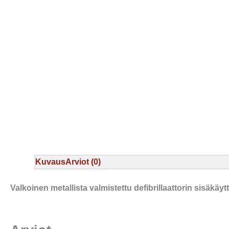
Kuvaus
Arviot (0)
Valkoinen metallista valmistettu defibrillaattorin sisäkä