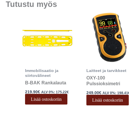
Tutustu myös
Immobilisaatio ja
Laitteet ja tarvikkeet
siirtovälineet
OXY-100
B-BAK Rankalauta
Pulssioksimetri
219.90
€
ALV 0%:
175.22
€
249.00
€
ALV 0%:
198.41
Lisää ostoskoriin
Lisää ostoskoriin