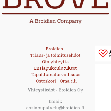
Broidien
Tilaus- ja toimitusehdot
Ota yhteyttä
Ensiapukoulutukset
Tapahtumaturvallisuus
Ostoskori
Oma tili
Yhteystiedot
- Broidien Oy
Email:
ensiapupalvelu@broidien.fi