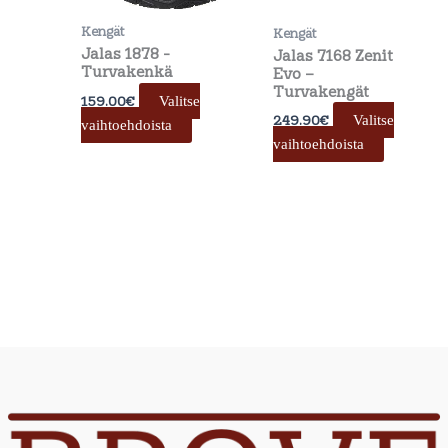
valinnat
valinnat
Kengät
Kengät
tuotteen
tuotteen
Jalas 1878 -
Jalas 7168 Zenit
sivulla.
sivulla.
Turvakenkä
Evo –
Turvakengät
159.00
€
Valitse
249.90
€
Valitse
vaihtoehdoista
vaihtoehdoista