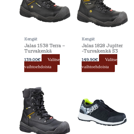
useampi
useamp
muunnelma.
muunne
Voit
Voit
tehdä
tehdä
valinnat
valinnat
Kengät
Kengät
tuotteen
tuotteen
Jalas 1538 Terra –
Jalas 1828 Jupiter
sivulla.
sivulla.
Turvakenkä
-Turvakenkä S3
139.00
€
149.90
€
Valitse
Valitse
vaihtoehdoista
vaihtoehdoista
Tällä
Tällä
tuotteella
tuotteel
on
on
useampi
useamp
muunnelma.
muunne
Voit
Voit
tehdä
tehdä