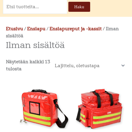
Etsi:
Haku
Etusivu
/
Ensiapu
/
Ensiapureput ja -kassit
/ Ilman
sisältöä
Ilman sisältöä
Näytetään kaikki 13
tulosta
Tällä
tuotteel
on
useamp
muunne
Voit
tehdä