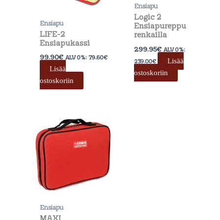
Ensiapu
Logic 2
Ensiapu
Ensiapureppu
LIFE-2
renkailla
Ensiapukassi
299.95
€
ALV 0%:
99.90
€
ALV 0%:
79.60
€
Lisää
239.00
€
Lisää
ostoskoriin
ostoskoriin
Ensiapu
MAXI