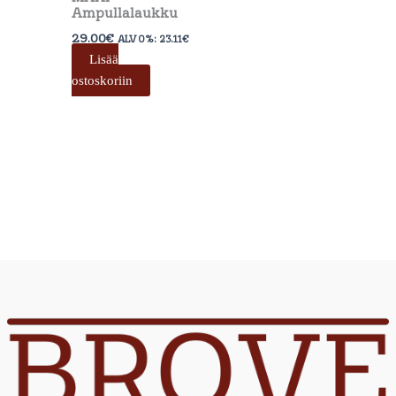
Ampullalaukku
29.00
€
ALV 0%:
23.11
€
Lisää
ostoskoriin