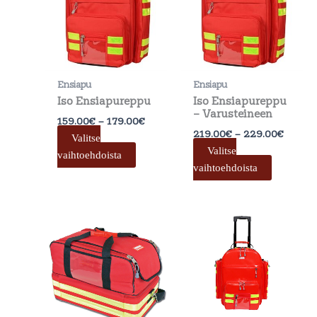
on
on
179.00€
229.0
useampi
useamp
muunnelma.
muunne
Voit
Voit
tehdä
tehdä
Ensiapu
Ensiapu
valinnat
valinnat
Iso Ensiapureppu
Iso Ensiapureppu
tuotteen
tuotteen
– Varusteineen
159.00
€
–
179.00
€
sivulla.
sivulla.
219.00
€
–
229.00
€
Valitse
Valitse
vaihtoehdoista
vaihtoehdoista