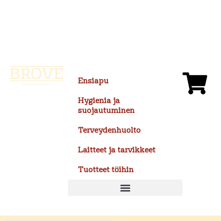
Siirry
sisältöön
Ensiapu
Hygienia ja
suojautuminen
Terveydenhuolto
Laitteet ja tarvikkeet
Tuotteet töihin