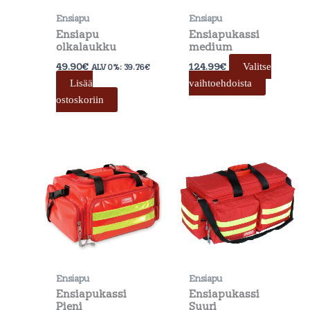
valinnat
Ensiapu
Ensiapu
tuotteen
Ensiapu
Ensiapukassi
sivulla.
olkalaukku
medium
49.90
€
124.99
€
Valitse
ALV 0%:
39.76
€
Lisää
vaihtoehdoista
ostoskoriin
Ensiapu
Ensiapu
Ensiapukassi
Ensiapukassi
Pieni
Suuri