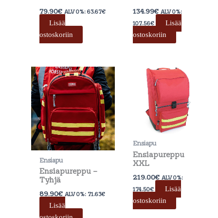
79.90
€
134.99
€
ALV 0%:
63.67
€
ALV 0%:
Lisää
Lisää
107.56
€
ostoskoriin
ostoskoriin
Ensiapu
Ensiapureppu
Ensiapu
XXL
Ensiapureppu –
219.00
€
ALV 0%:
Tyhjä
Lisää
174.50
€
89.90
€
ALV 0%:
71.63
€
ostoskoriin
Lisää
ostoskoriin